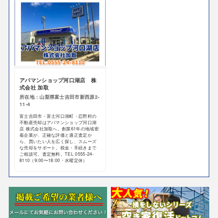
アパマンショップ河口湖店 株
式会社 加取
所在地：山梨県富士吉田市新西原2-
11-4
富士吉田市・富士河口湖町・忍野村の
不動産売却はアパマンショップ河口湖
店 株式会社加取へ。創業61年の地域密
着企業が、正確な評価と適正査定か
ら、買いたい人を広く探し、スムーズ
な売却をサポート。税金・手続きまで
ご相談可。査定無料。TEL 0555-24-
8110（9:00〜18:00・水曜定休）