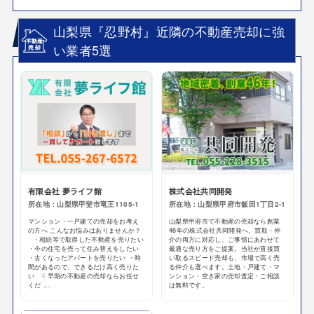
山梨県『忍野村』近隣の不動産売却に強
い業者5選
有限会社 夢ライフ館
株式会社共同開発
所在地：山梨県甲斐市竜王1105-1
所在地：山梨県甲府市飯田1丁目2-1
マンション・一戸建ての売却をお考え
山梨県甲府市で不動産の売却なら創業
の方へ こんなお悩みはありませんか？
46年の株式会社共同開発へ。買取・仲
・相続等で取得した不動産を売りたい
介の両方に対応し、ご事情にあわせて
・今の住宅を売って住み替えをしたい
最適な売り方をご提案。当社が直接買
・古くなったアパートを売りたい ・時
い取るスピード売却も、市場で高く売
間があるので、できるだけ高く売りた
る仲介も選べます。土地・戸建て・マ
い ☟ 早期の不動産の売却ならお任せ
ンション・空き家の売却査定・ご相談
くだ ...
は無料です。