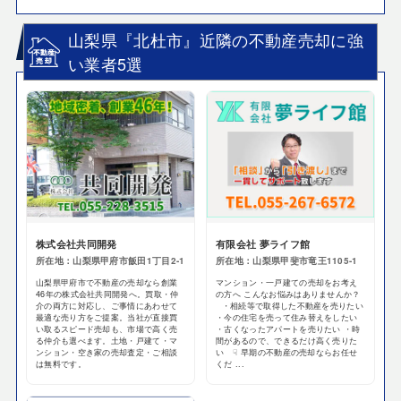
山梨県『北杜市』近隣の不動産売却に強
い業者5選
株式会社共同開発
有限会社 夢ライフ館
所在地：山梨県甲府市飯田1丁目2-1
所在地：山梨県甲斐市竜王1105-1
山梨県甲府市で不動産の売却なら創業
マンション・一戸建ての売却をお考え
46年の株式会社共同開発へ。買取・仲
の方へ こんなお悩みはありませんか？
介の両方に対応し、ご事情にあわせて
・相続等で取得した不動産を売りたい
最適な売り方をご提案。当社が直接買
・今の住宅を売って住み替えをしたい
い取るスピード売却も、市場で高く売
・古くなったアパートを売りたい ・時
る仲介も選べます。土地・戸建て・マ
間があるので、できるだけ高く売りた
ンション・空き家の売却査定・ご相談
い ☟ 早期の不動産の売却ならお任せ
は無料です。
くだ ...