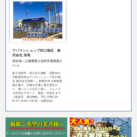
アパマンショップ河口湖店 株
式会社 加取
所在地：山梨県富士吉田市新西原2-
11-4
富士吉田市・富士河口湖町・忍野村の
不動産売却はアパマンショップ河口湖
店 株式会社加取へ。創業61年の地域密
着企業が、正確な評価と適正査定か
ら、買いたい人を広く探し、スムーズ
な売却をサポート。税金・手続きまで
ご相談可。査定無料。TEL 0555-24-
8110（9:00〜18:00・水曜定休）