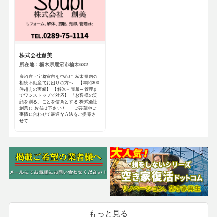
株式会社創美
所在地：栃木県鹿沼市楡木632
鹿沼市・宇都宮市を中心に 栃木県内の
相続不動産でお困りの方へ 【年間300
件超えの実績】 【解体～売却～管理ま
でワンストップで対応】 「お客様の笑
顔を創る」ことを信条とする 株式会社
創美に お任せ下さい！ ご要望やご
事情に合わせて最適な方法をご提案さ
せて ...
もっと見る