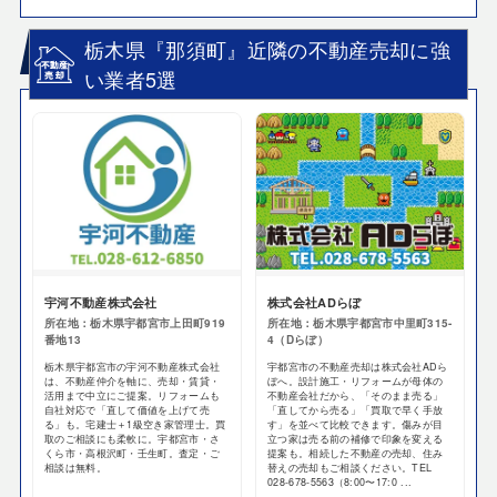
栃木県『那須町』近隣の不動産売却に強
い業者5選
宇河不動産株式会社
株式会社ADらぼ
所在地：栃木県宇都宮市上田町919
所在地：栃木県宇都宮市中里町315-
番地13
4（Dらぼ）
栃木県宇都宮市の宇河不動産株式会社
宇都宮市の不動産売却は株式会社ADら
は、不動産仲介を軸に、売却・賃貸・
ぼへ。設計施工・リフォームが母体の
活用まで中立にご提案。リフォームも
不動産会社だから、「そのまま売る」
自社対応で「直して価値を上げて売
「直してから売る」「買取で早く手放
る」も。宅建士＋1級空き家管理士。買
す」を並べて比較できます。傷みが目
取のご相談にも柔軟に。宇都宮市・さ
立つ家は売る前の補修で印象を変える
くら市・高根沢町・壬生町。査定・ご
提案も。相続した不動産の売却、住み
相談は無料。
替えの売却もご相談ください。TEL
028-678-5563（8:00〜17:0 ...