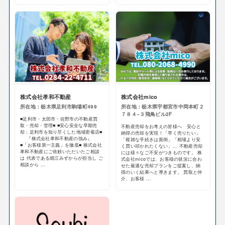
株式会社孝和不動産
株式会社mico
所在地：栃木県足利市駒場町499
所在地：栃木県宇都宮市中岡本町２
７８４−３飛鳥ビル2F
■足利市・太田市・佐野市の不動産買
取・売却・管理■ ■安心安全な早期売
不動産売却をお考えの皆様へ 安心と
却：足利市を知り尽くした地域密着店■
納得の売却を実現！「早く売りたい」
『株式会社孝和不動産の強み』
「複雑な手続きは面倒」「相場より安
■「お客様第一主義」を徹底■ 株式会社
く買い叩かれたくない」... 不動産売却
孝和不動産にご依頼いただいたご相談
には様々なご不安がつきものです。 株
は 代表である堀江みずからが担当し ご
式会社micoでは、お客様の状況に合わ
相談から ...
せた最適な売却プランをご提案し、納
得のいく結果へと導きます。 買取と仲
介、お客様 ...