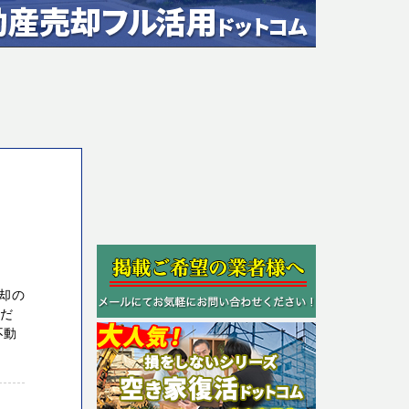
却の
ただ
不動