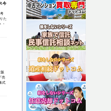
ス今
お考
りた
 ・
大阪
『売
株式