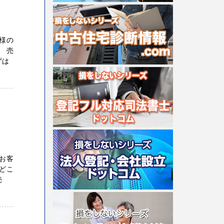
様の
 売
ずは
お客
どこ
売