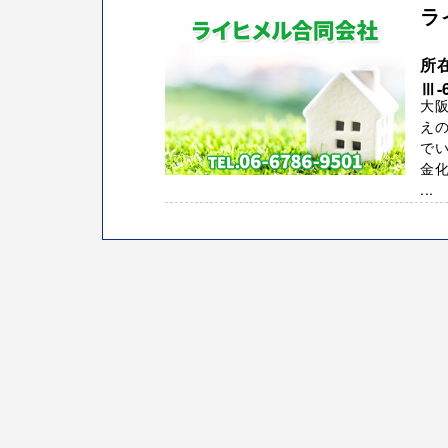
ラ
所
Ⅲ-
大
え
でい
金化
...