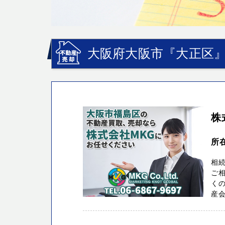
大阪府大阪市『大正区』
株
所在
相
ご
くの
産会