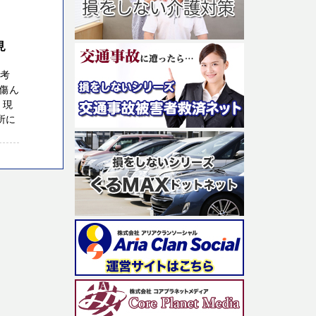
見
お考
傷ん
・現
所に