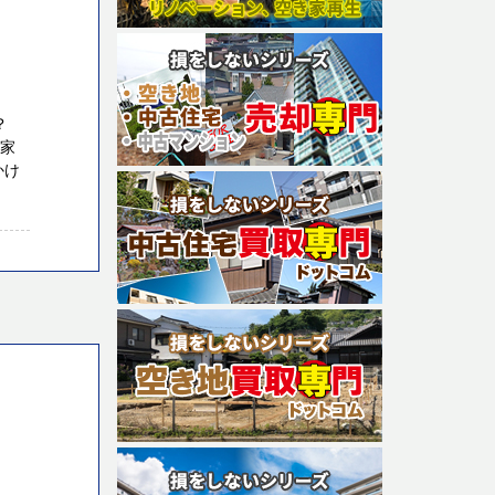
か？
、家
かけ