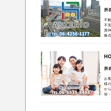
所在
不
不
買仲
株式
H
所
お
様
から
却・