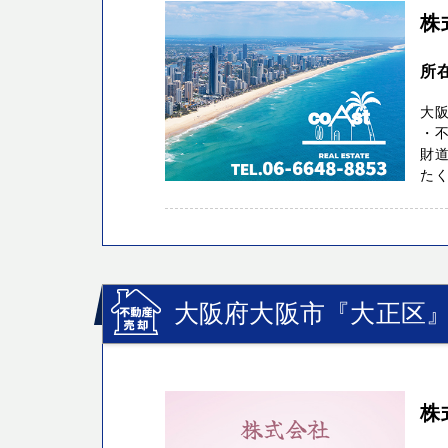
株
所在
大
・
財道
たく
大阪府大阪市『大正区
株