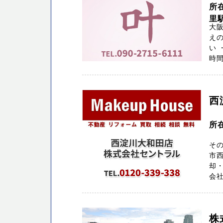
所
里駅
大
え
い 
時間
西
所
その
市西
却
会社
株