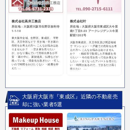
株式会社高井工務店
株式会社叶
所在地：大阪府大阪市生野区舎利寺
所在地：大阪府大阪市東成区大今里
1-1-10
南1丁目5-23 アークレジデンス今里
駅前1202号
東大阪市全域、生野区、東成区、 平野
区、天王寺区などで 空き地・空き家の
大阪市東成区、天王寺区及び周辺地域
売却をお考えの方へ こんなお悩みはあ
で マンション・一戸建ての売却をお考
りませんか？ ・空き家を売りたい
えの方へ こんなお悩みはありません
が、かなり傷んでいて売却出来るか不
か？ ・相続等で取得した不動産を売
安 ・家の中に、家財道具、仏壇などが
りたい ・今の住宅を売って住み替えを
残っている ・現金化を急ぎたい ・忙し
したい ・古くなったアパートを売りた
いので時間をかけたくない ・経費を抑
い ・時間があるので、できるだけ高く
えた ...
売りたい ...
大阪府大阪市『東成区』近隣の不動産売
却に強い業者5選