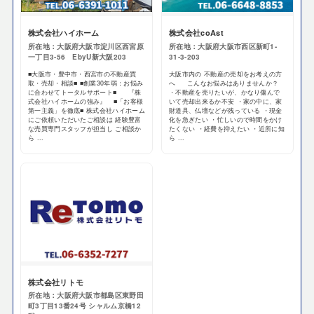
株式会社ハイホーム
株式会社coAst
所在地：大阪府大阪市淀川区西宮原
所在地：大阪府大阪市西区新町1-
一丁目3-56 EbyU新大阪203
31-3-203
■大阪市・豊中市・西宮市の不動産買
大阪市内の 不動産の売却をお考えの方
取・売却・相談■ ■創業30年弱：お悩み
へ こんなお悩みはありませんか？
に合わせてトータルサポート■ 『株
・不動産を売りたいが、かなり傷んで
式会社ハイホームの強み』 ■「お客様
いて売却出来るか不安 ・家の中に、家
第一主義」を徹底■ 株式会社ハイホーム
財道具、仏壇などが残っている ・現金
にご依頼いただいたご相談は 経験豊富
化を急ぎたい ・忙しいので時間をかけ
な売買専門スタッフが担当し ご相談か
たくない ・経費を抑えたい ・近所に知
ら ...
ら ...
株式会社リトモ
所在地：大阪府大阪市都島区東野田
町3丁目13番24号 シャルム京橋12