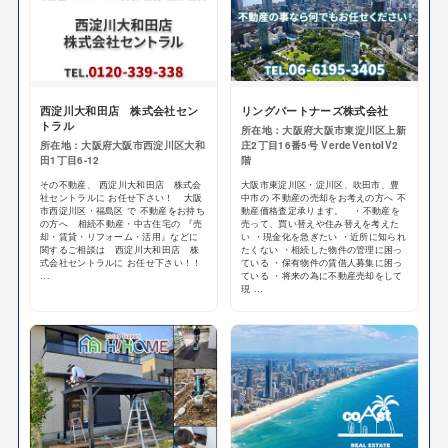
西淀川大和田店 株式会社セン
リングパートナーズ株式会社
トラル
所在地：大阪府大阪市東淀川区上新
所在地：大阪府大阪市西淀川区大和
庄2丁目16番5号 VerdeVentoIV2
田1丁目6-12
階
その不動産、 西淀川大和田店 株式会
大阪市東淀川区・淀川区、吹田市、豊
社セントラルに お任せ下さい！ 大阪
中市の 不動産の売却をお考えの方へ 不
市西淀川区・福島区 で 不動産をお持ち
動産価格査定承ります。 ・不動産を
の方へ 相続不動産・中古住宅の 『売
売って、買い替えや住み替えを考えた
却・賃貸・リフォーム・活用』などに
い ・現金化を急ぎたい ・近所に知られ
関するご相談は 西淀川大和田店 株
たくない ・相続した物件の管理に困っ
式会社セントラルに お任せ下さい！！
ている ・保有物件の賃借人募集に困っ
...
ている ・将来の為に不動産売却をして
現 ...