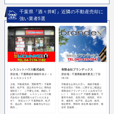
千葉県『酒々井町』近隣の不動産売却に
強い業者5選
レスコットハウス株式会社
有限会社ブランデックス
所在地：千葉県柏市南柏中央２－１
所在地：千葉県船橋市夏見二丁目
３ レスコット１Ｆ
15‐10
土地、不動産売却、買取専門！ 千葉県
不動産をお持ちの方へ 相続不動産・
柏市、松戸市、流山市を中心に 県内全
中古住宅の『売却』に関するご相談は
域対応！！ ご不要な土地、相続して
有限会社ブランデックス にお任せ下さ
お困りの不動産、 レスコットハウス株
い！！ 対応エリア 千葉県 船橋市、千
式会社が 直接買取らせていただきま
葉市中央区、花見川区、稲毛区、市川
す!! 対応エリア 千葉県柏市、松戸
市、浦安市、松戸市、流山市、柏市、
市、流山市、市川市、船橋市を中心に
習志野市、野田市 埼玉県 春日部市、熊
県内 ...
谷市 茨城県 ...