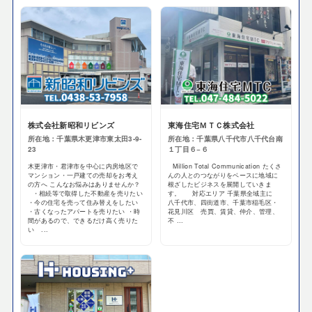
株式会社新昭和リビンズ
東海住宅ＭＴＣ株式会社
所在地：千葉県木更津市東太田3-9-
所在地：千葉県八千代市八千代台南
23
１丁目６−６
木更津市・君津市を中心に内房地区で
Million Total Communication たくさ
マンション・一戸建ての売却をお考え
んの人とのつながりをベースに地域に
の方へ こんなお悩みはありませんか？
根ざしたビジネスを展開していきま
・相続等で取得した不動産を売りたい
す。 対応エリア 千葉県全域主に
・今の住宅を売って住み替えをしたい
八千代市、四街道市、千葉市稲毛区・
・古くなったアパートを売りたい ・時
花見川区 売買、賃貸、仲介、管理、
間があるので、できるだけ高く売りた
不 ...
い ...