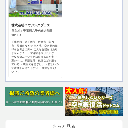
株式会社ハウジングプラス
所在地：千葉県八千代市大和田
1010-1
千葉県内 八千代市 佐倉市 印西
市 船橋市などで 空き地・空き家の売
却をお考えの方へ こんなお悩みはあり
ませんか？ ・空き家を売りたいが、
かなり傷んでいて売却出来るか不安 ・
家の中に、家財道具、仏壇などが残っ
ている ・現金化を急ぎたい ・忙しいの
で時間をかけたくない ・経費を抑えた
い ・ ...
もっと見る