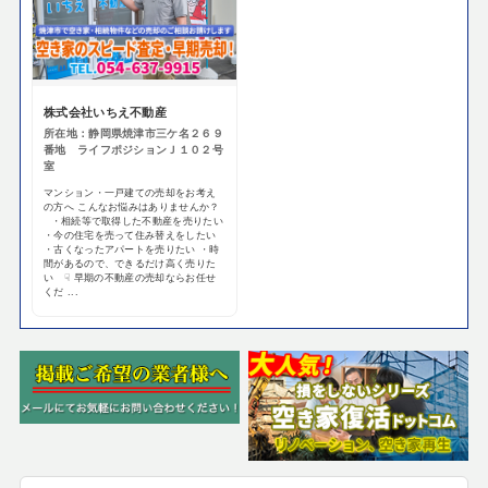
株式会社いちえ不動産
所在地：静岡県焼津市三ケ名２６９
番地 ライフポジションＪ１０２号
室
マンション・一戸建ての売却をお考え
の方へ こんなお悩みはありませんか？
・相続等で取得した不動産を売りたい
・今の住宅を売って住み替えをしたい
・古くなったアパートを売りたい ・時
間があるので、できるだけ高く売りた
い ☟ 早期の不動産の売却ならお任せ
くだ ...