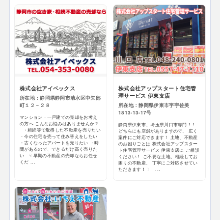
株式会社アイベックス
株式会社アップスタート住宅管
理サービス 伊東支店
所在地：静岡県静岡市清水区中矢部
町１２－２８
所在地：静岡県伊東市字宇佐美
1813-13-17号
マンション・一戸建ての売却をお考え
の方へ こんなお悩みはありませんか？
静岡県伊東市、埼玉県川口市専門！！
・相続等で取得した不動産を売りたい
どちらにも店舗がありますので、 広く
・今の住宅を売って住み替えをしたい
案件にご対応できます！ 土地、不動産
・古くなったアパートを売りたい ・時
のお困りごとは 株式会社アップスター
間があるので、できるだけ高く売りた
ト住宅管理サービス 伊東支店に ご相談
い ☟ 早期の不動産の売却ならお任せ
ください！ ご不要な土地、相続してお
くだ ...
困りの不動産、 丁寧にご対応させてい
ただきます！！ ...