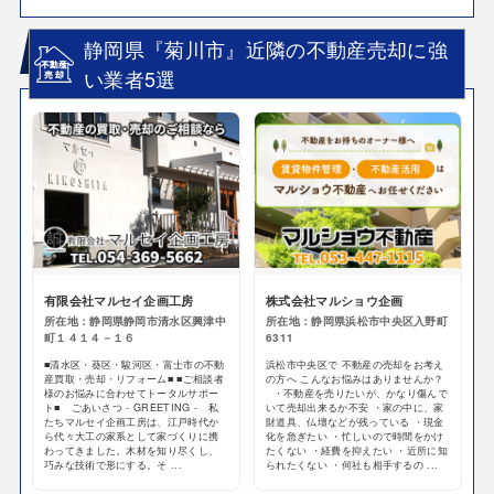
静岡県『菊川市』近隣の不動産売却に強
い業者5選
有限会社マルセイ企画工房
株式会社マルショウ企画
所在地：静岡県静岡市清水区興津中
所在地：静岡県浜松市中央区入野町
町１４１４－１６
6311
■清水区・葵区・駿河区・富士市の不動
浜松市中央区で 不動産の売却をお考え
産買取・売却・リフォーム■ ■ご相談者
の方へ こんなお悩みはありませんか？
様のお悩みに合わせてトータルサポー
・不動産を売りたいが、かなり傷んで
ト■ ごあいさつ - GREETING - 私
いて売却出来るか不安 ・家の中に、家
たちマルセイ企画工房は、江戸時代か
財道具、仏壇などが残っている ・現金
ら代々大工の家系として家づくりに携
化を急ぎたい ・忙しいので時間をかけ
わってきました。木材を知り尽くし、
たくない ・経費を抑えたい ・近所に知
巧みな技術で形にする。そ ...
られたくない ・何社も相手するの ...