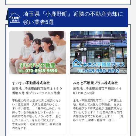
埼玉県『小鹿野町』近隣の不動産売却に
強い業者5選
すいすい不動産株式会社
みさと不動産プラス株式会社
所在地：埼玉県白岡市白岡１８９０
所在地：埼玉県三郷市早稲田1-1-1
番地５号 東プラハイツ２０２号室
KTT10ビル1階
不動産の売却 お急ぎの方ご相談くださ
土地・不動産買取専門！！ ご不要な土
い！査定無料 大切な資産のゆくえ、
地、相続してお困りの不動産、 みさと
すいすい整理。 「将来のために、今
不動産プラス株式会社が 直接買取らせ
持っている不動産をどうすべきか…」
ていただきます！！ 売買仲介業も専門
白岡市で長年培ったノウハウで、 あな
の知識を以てご対応致します！！ 対
たの「困った」を安心に変えます。
応エリア 三郷市・越谷市 現 ...
管理が大変： 放置する前に、有効活用
の道をアド ...