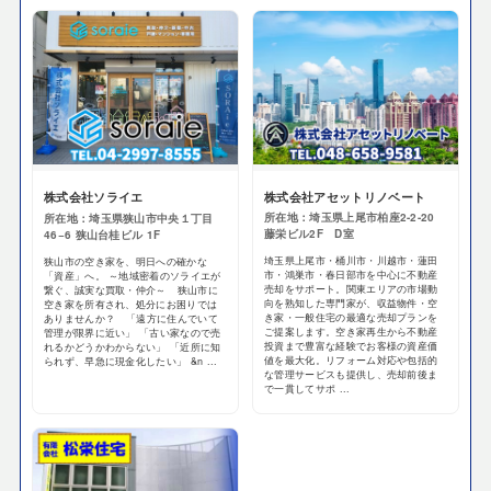
株式会社アセットリノベート
株式会社ソライエ
所在地：埼玉県上尾市柏座2-2-20
所在地：埼玉県狭山市中央１丁目
藤栄ビル2F D室
46−6 狭山台桂ビル 1F
埼玉県上尾市・桶川市・川越市・蓮田
狭山市の空き家を、明日への確かな
市・鴻巣市・春日部市を中心に不動産
「資産」へ。 ～地域密着のソライエが
売却をサポート。関東エリアの市場動
繋ぐ、誠実な買取・仲介～ 狭山市に
向を熟知した専門家が、収益物件・空
空き家を所有され、処分にお困りでは
き家・一般住宅の最適な売却プランを
ありませんか？ 「遠方に住んでいて
ご提案します。空き家再生から不動産
管理が限界に近い」 「古い家なので売
投資まで豊富な経験でお客様の資産価
れるかどうかわからない」 「近所に知
値を最大化。リフォーム対応や包括的
られず、早急に現金化したい」 &n ...
な管理サービスも提供し、売却前後ま
で一貫してサポ ...