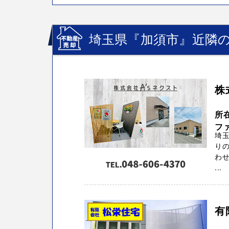
埼玉県『加須市』近隣の
株
所
ファ
埼玉
りの
わせ
...
有