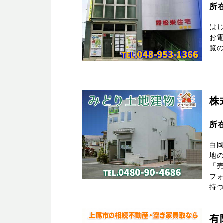
所
は
お電
覧の
株
所在
白
地
「
フォ
持つ
有