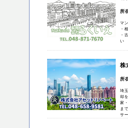
所在
マ
・
・
い 
株
所
埼
却
家
ま
サー