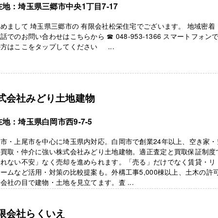
在地：埼玉県三郷市中央1丁目7-17
じめまして 埼玉県三郷市の 有限会社松栄住宅でございます。 地域密
話でのお問い合わせはこちらから ☎ 048-953-1366 スマートフォン
方はここをタップしてください ...
式会社みどり土地建物
地：埼玉県白岡市西9-7-5
岡市・上尾市を中心に埼玉県内対応。白岡市で創業24年以上、空き家・
の買取・仲介に強い株式会社みどり土地建物。適正査定と買取保証制度
売れない不安」なく売却を進められます。「売る」だけでなく賃貸・リ
ームなど活用・対策の比較提案も。外構工事5,000棟以上、土木の許
会社の目で建物・土地を見立てます。査 ...
限会社らくいえ