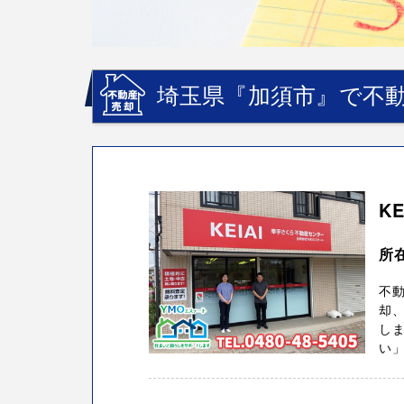
埼玉県『加須市』で不動
K
所在
不
却、
し
い」