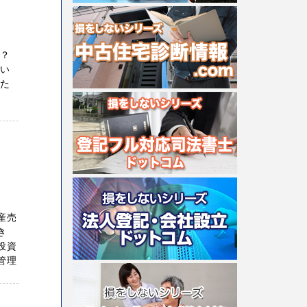
か？
たい
りた
産売
き
投資
管理