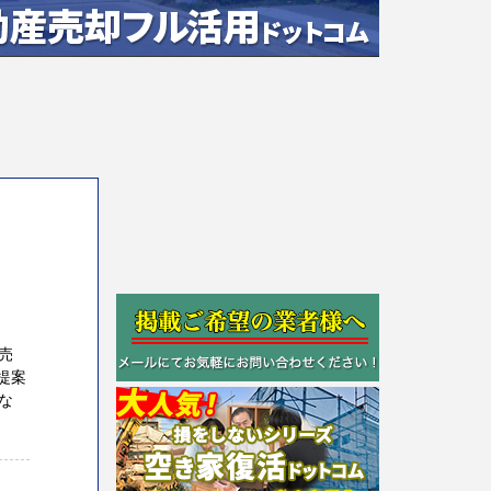
売
提案
な