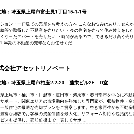
地：埼玉県上尾市富士見1丁目15-1-1号
ンション・一戸建ての売却をお考えの方へ こんなお悩みはありません
相続等で取得した不動産を売りたい ・今の住宅を売って住み替えをし
古くなったアパートを売りたい ・時間があるので、できるだけ高く売
☟ 早期の不動産の売却ならお任せくだ ...
式会社アセットリノベート
在地：埼玉県上尾市柏座2-2-20 藤栄ビル2F D室
玉県上尾市・桶川市・川越市・蓮田市・鴻巣市・春日部市を中心に不動
をサポート。関東エリアの市場動向を熟知した専門家が、収益物件・空
・一般住宅の最適な売却プランをご提案します。空き家再生から不動産
で豊富な経験でお客様の資産価値を最大化。リフォーム対応や包括的な
ビスも提供し、売却前後まで一貫してサポ ...