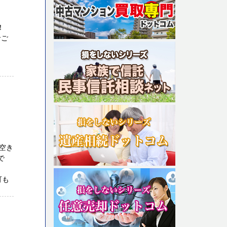
着！
でご
空き
で
可も