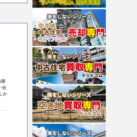
お困
い合
せんか