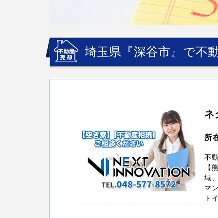
埼玉県『深谷市』で不動
ネ
所
不
【熊
域、
マン
トイノ