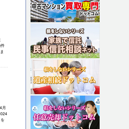
社
物件
画ま
4月
24
きを