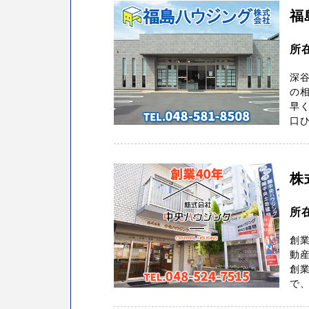
福
所
深
の
早
口
株
所在
創業
動産
創業
で、