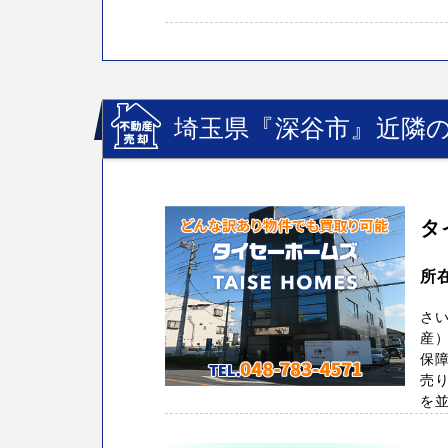
埼玉県『深谷市』近隣の
タ
所
さ
産
保
売
を並