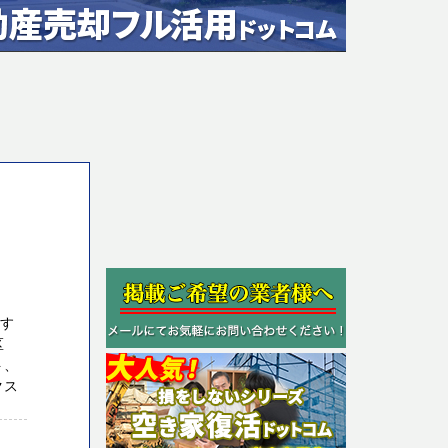
ます
区
ト、
クス