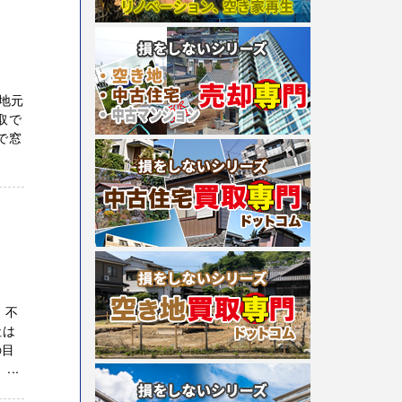
地元
取で
で窓
、不
社は
の目
..