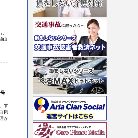
lお
鳩山
２号
、す
白岡
理が