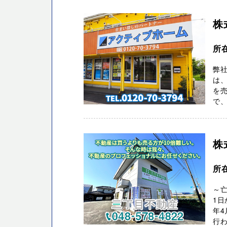
株
所
弊社
は、
を
で、
株
所
～亡
1日
年4
行わ