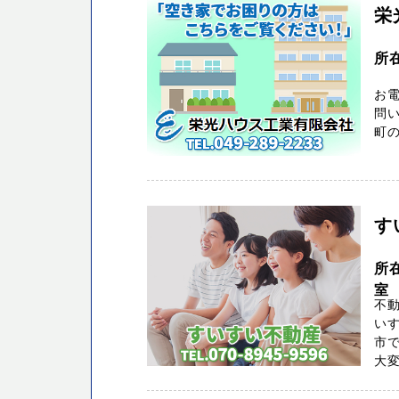
栄
所
お電
問い
町の
す
所
室
不
い
市
大変