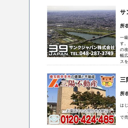
サ
所
一
す。
の
幅
ス
三
所
はじ
お電
で売