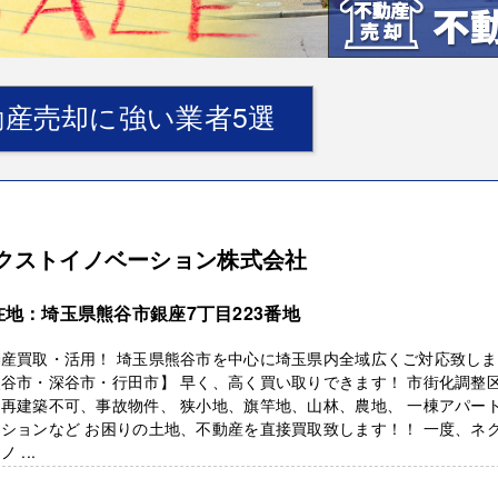
産売却に強い業者5選
クストイノベーション株式会社
在地：埼玉県熊谷市銀座7丁目223番地
動産買取・活用！ 埼玉県熊谷市を中心に埼玉県内全域広くご対応致し
谷市・深谷市・行田市】 早く、高く買い取りできます！ 市街化調整
再建築不可、事故物件、 狭小地、旗竿地、山林、農地、 一棟アパー
ションなど お困りの土地、不動産を直接買取致します！！ 一度、ネ
 ...