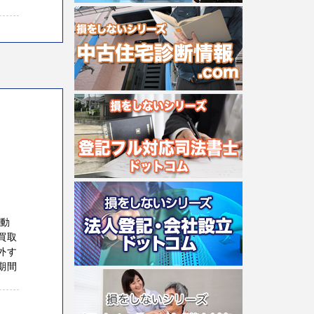
不動
買取
外す
期間