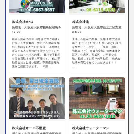
株式会社MKG
株式会社湊
所在地：大阪府大阪市福島区福島5-
所在地：大阪府大阪市住之江区安立
17-20
3-6-20
相続不動産の売却 お急ぎの方ご相談く
土地・不動産の買取、売却は 株式会社
ださい！査定無料 弊社に不動産売却
湊に お任せください！ 悔いのない取引
のご相談をいただいた場合、 不動産を
をサポートします。 【売買・買取、
購入する人を見つけて仲介させていた
強化エリア】 大阪市全域、大阪市住之
だくのはもちろんの事、 弊社で不動産
江区、住吉区、西成区 ご不要な土
を現金買取する事も可能です。 他の不
地、相続してお困りの不動産、 株式会
動産会社とは違い幅広い不動産売却方
社湊が買取らせていただきます！！
法をご提案できます。 不動 ...
...
株式会社オーロ不動産
株式会社ウォーターマン
所在地：大阪府大阪市天王寺区南河
所在地：大阪府大阪市西成区南津守