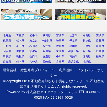
北海道
青森県
岩手県
秋田県
宮城県
山形県
福島県
茨城県
群馬県
栃木県
東京都
神奈川県
埼玉県
千葉県
新潟県
長野県
山梨県
富山県
石川県
福井県
愛知県
静岡県
三重県
岐阜県
大阪府
滋賀県
京都府
兵庫県
奈良県
和歌山県
岡山県
広島県
鳥取県
島根県
山口県
愛媛県
香川県
高知県
徳島県
福岡県
佐賀県
熊本県
大分県
長崎県
宮崎県
鹿児島県
沖縄県
運営会社
総監修者プロフィール
利用規約
プライバシーポリ
シー
© copyright 2015
不動産売却なら｜損をしないシリーズ 不動産売
却フル活用ドットコム
. All rights reserved.
Powered by
株式会社アリアクランソーシャル
TEL.03-5961-
0525 FAX.03-5961-0526