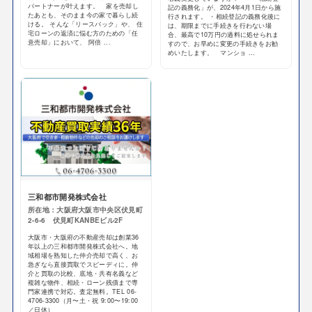
パートナーが叶えます。 家を売却し
記の義務化」が、2024年4月1日から施
たあとも、そのまま今の家で暮らし続
行されます。 ・相続登記の義務化後に
ける。 そんな「リースバック」や、 住
は、期限までに手続きを行わない場
宅ローンの返済に悩む方のための「任
合、最高で10万円の過料に処せられま
意売却」において、 阿倍 ...
すので、お早めに変更の手続きをお勧
めいたします。 マンショ ...
三和都市開発株式会社
所在地：大阪府大阪市中央区伏見町
2-6-6 伏見町KANBEビル2F
大阪市・大阪府の不動産売却は創業36
年以上の三和都市開発株式会社へ。地
域相場を熟知した仲介売却で高く、お
急ぎなら直接買取でスピーディに。仲
介と買取の比較、底地・共有名義など
複雑な物件、相続・ローン残債まで専
門家連携で対応。査定無料。TEL 06-
4706-3300（月〜土・祝 9:00〜19:00
／日休）