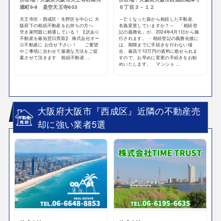
堀町9-9 是空天王寺603
６丁目３－１２
天王寺区・西成区・生野区を中心に 大
～亡くなった親から相続した不動産、
阪府下の相続不動産をお持ちの方へ
名義変更していますか？～ 「相続登
空き家問題に精通している！ 【訳あり
記の義務化」が、2024年4月1日から施
不動産を最短翌日買取】 株式会社オー
行されます。 ・相続登記の義務化後に
ロ不動産に お任せ下さい！ ご要望
は、期限までに手続きを行わない場
やご事情に合わせて最適な方法をご提
合、最高で10万円の過料に処せられま
案させて頂きます 相続不動産 ...
すので、お早めに変更の手続きをお勧
めいたします。 マンショ ...
大阪府大阪市『西成区』近隣の不動産売
却に強い業者5選