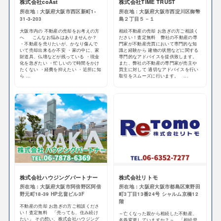
株式会社coAst
株式会社TIME TRUST
所在地：大阪府大阪市西区新町1-
所在地：大阪府大阪市西淀川区御幣
31-3-203
島２丁目５－１
大阪市内の 不動産の売却をお考えの方
相続不動産の売却 お急ぎの方ご相談く
へ こんなお悩みはありませんか？
ださい！査定無料 弊社の不動産の専
・不動産を売りたいが、かなり傷んで
門家が不動産売買において専門的な知
いて売却出来るか不安 ・家の中に、家
識と経験から 建物の状態などに関する
財道具、仏壇などが残っている ・現金
専門的なアドバイスを提供致します。
化を急ぎたい ・忙しいので時間をかけ
また、弊社の不動産の専門家が売主や
たくない ・経費を抑えたい ・近所に知
買主に対して 適切なアドバイスを行い
ら ...
取引をスムーズに行います。 ...
株式会社ハウジングパートナー
株式会社リトモ
所在地：大阪府大阪市阿倍野区阿倍
所在地：大阪府大阪市都島区東野田
野元町18-39 HP北畠ビル3F
町3丁目13番24号 シャルム京橋12
階
不動産の売却 お急ぎの方ご相談くださ
い！査定無料 「売っても、住み続け
～亡くなった親から相続した不動産、
たい」 その想い、株式会社ハウジング
名義変更していますか？～ 「相続登