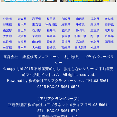
北海道
青森県
岩手県
秋田県
宮城県
山形県
福島県
茨城県
群馬県
栃木県
東京都
神奈川県
埼玉県
千葉県
新潟県
長野県
山梨県
富山県
石川県
福井県
愛知県
静岡県
三重県
岐阜県
大阪府
滋賀県
京都府
兵庫県
奈良県
和歌山県
岡山県
広島県
鳥取県
島根県
山口県
愛媛県
香川県
高知県
徳島県
福岡県
佐賀県
熊本県
大分県
長崎県
宮崎県
鹿児島県
沖縄県
運営会社
総監修者プロフィール
利用規約
プライバシーポリ
シー
© copyright 2015
不動産売却なら｜損をしないシリーズ 不動産売
却フル活用ドットコム
. All rights reserved.
Powered by
株式会社アリアクランソーシャル
TEL.03-5961-
0525 FAX.03-5961-0526
[
アリアクラングループ
]
正規代理店
株式会社コアプラネットメディア
TEL.03-5961-
5711 FAX.03-5961-5712
販売特約店一覧はこちら