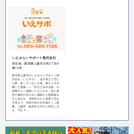
いえみらいサポート株式会社
所在地：新潟県上越市大和2丁目9
番15号
新潟県上越市のいえみらいサポート株
式会社（いえサポ）。住み替えで空い
た家、使っていない土地、親から引き
継いだ実家——「売ると決める前」の
段階からご相談いただけます。似た条
件の物件の売り出し価格から相場観を
すり合わせ、売却仲介から賃貸で活か
す道まで、女性代表がきめ細かくご提
案。上越市・妙高市を中心に対応しま
す。TEL 0 ...