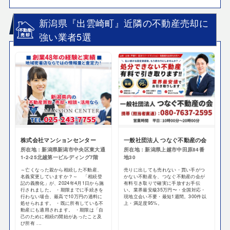
新潟県『出雲崎町』近隣の不動産売却に
強い業者5選
株式会社マンションセンター
一般社団法人 つなぐ不動産の会
所在地：新潟県新潟市中央区東大通
所在地：新潟県上越市中田原84番
1-2-25北越第一ビルディング7階
地30
～亡くなった親から相続した不動産、
売りに出しても売れない・買い手がつ
名義変更していますか？～ 「相続登
かない不動産を、つなぐ不動産の会が
記の義務化」が、2024年4月1日から施
有料引き取りで確実に手放すお手伝
行されました。 ・期限までに手続きを
い。業界最安級35万円〜・全国対応・
行わない場合、最高で10万円の過料に
現地立会い不要・最短1週間。300件以
処せられます。 ・既に所有している不
上・満足度95%。
動産にも適用されます。 ・期限は「自
己のために相続の開始があったこと及
び所有 ...