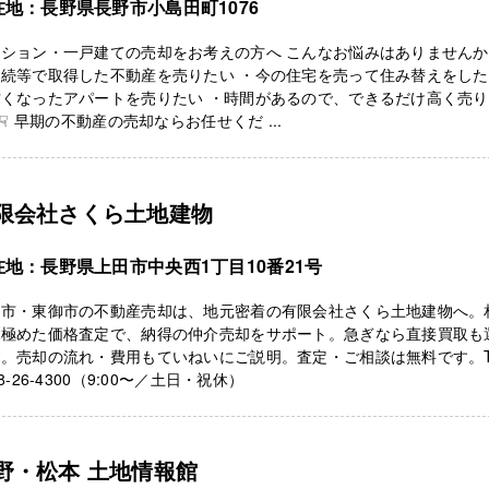
在地：長野県長野市小島田町1076
ンション・一戸建ての売却をお考えの方へ こんなお悩みはありません
相続等で取得した不動産を売りたい ・今の住宅を売って住み替えをし
古くなったアパートを売りたい ・時間があるので、できるだけ高く売
☟ 早期の不動産の売却ならお任せくだ ...
限会社さくら土地建物
在地：長野県上田市中央西1丁目10番21号
田市・東御市の不動産売却は、地元密着の有限会社さくら土地建物へ。
見極めた価格査定で、納得の仲介売却をサポート。急ぎなら直接買取も
。売却の流れ・費用もていねいにご説明。査定・ご相談は無料です。T
68-26-4300（9:00〜／土日・祝休）
野・松本 土地情報館