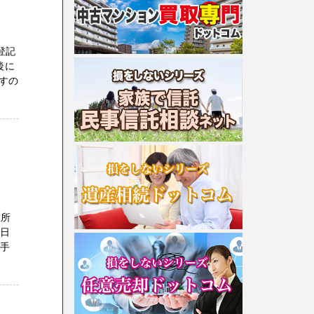
登記
後に
すの
住所
１日
の手