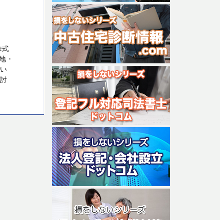
株式
地・
てい
検討