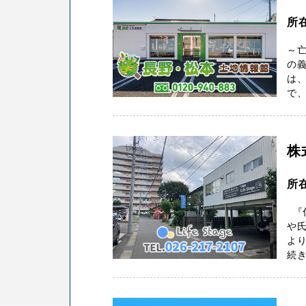
所在
～
の義
は
で、
株
所
『住
や
よ
続き