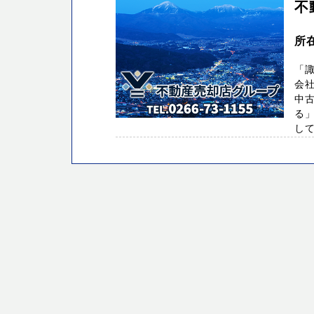
不
所
「諏
会
中
る
して