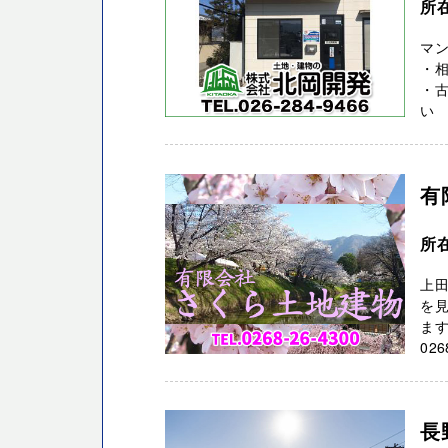
所
マ
・
・
い 
有
所
上
を
ます
02
長