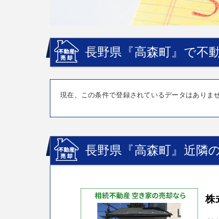
長野県『高森町』で不動
現在、この条件で登録されているデータはありま
長野県『高森町』近隣の
株