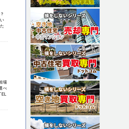
か？
たい
りた
相場
選べ
EL