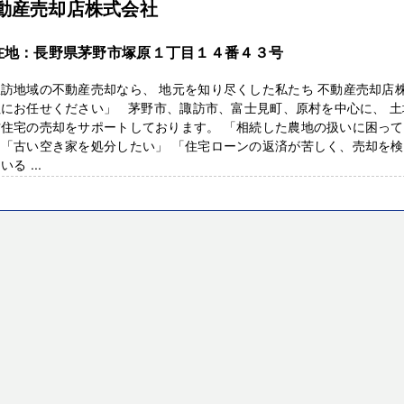
動産売却店株式会社
在地：長野県茅野市塚原１丁目１４番４３号
訪地域の不動産売却なら、 地元を知り尽くした私たち 不動産売却店
社にお任せください」 茅野市、諏訪市、富士見町、原村を中心に、 土
古住宅の売却をサポートしております。 「相続した農地の扱いに困っ
」「古い空き家を処分したい」 「住宅ローンの返済が苦しく、売却を
いる ...