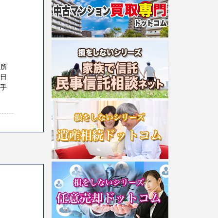
住所
１日
の手