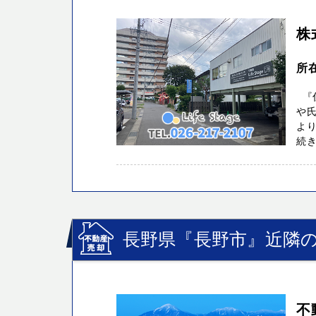
株
所
『住
や
よ
続き
長野県『長野市』近隣の
不