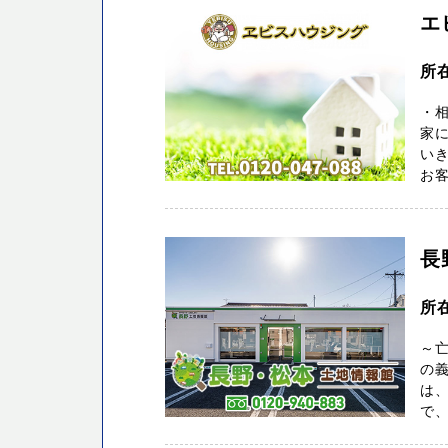
エ
所
・
家に
い
お客
長
所在
～
の義
は
で、