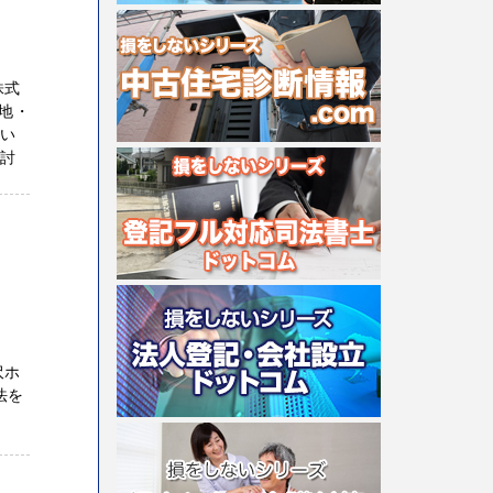
株式
地・
てい
検討
へ
沢ホ
法を