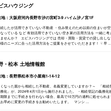
ビスハウジング
在地：大阪府河内長野市汐の宮町3-9 ハイム汐ノ宮1F
相続したが活用できていない不動産 ・住み替えのため以前の住まいが
なっている など 有効活用できていない空き家の活用方法を 一緒に考
きませんか？ エビスハウジングでは 売却・買取・賃貸での貸し出しな
様のニーズに合った活用方法をご提案をさせていただきます！ ☟ 早 ..
野・松本 土地情報館
地：長野県松本市小屋南1-14-12
亡くなった親から相続した不動産、名義変更していますか？～ 「相続
務化」が、2024年4月1日から施行されました。 ・相続登記の義務化
、期限までに手続きを行わない場合、最高で10万円の過料に処せられま
お早めに変更の手続きをお勧めいたします。 マンシ ...