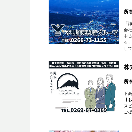
所
「諏
会
中
る
して
株
所
下
【お
ス
ご提