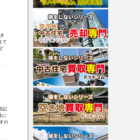
空き
えて
ど
.
登記
後に
すの