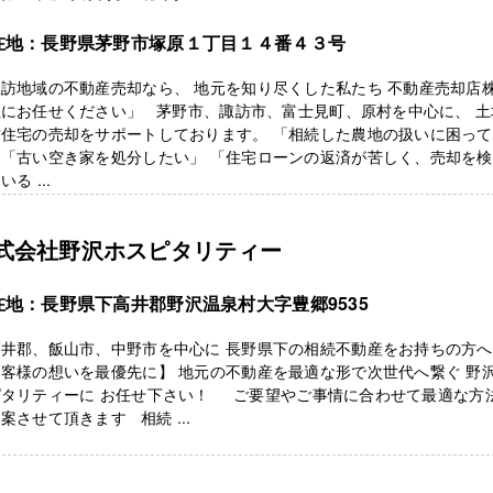
在地：長野県茅野市塚原１丁目１４番４３号
訪地域の不動産売却なら、 地元を知り尽くした私たち 不動産売却店
社にお任せください」 茅野市、諏訪市、富士見町、原村を中心に、 土
古住宅の売却をサポートしております。 「相続した農地の扱いに困っ
」「古い空き家を処分したい」 「住宅ローンの返済が苦しく、売却を
いる ...
式会社野沢ホスピタリティー
在地：長野県下高井郡野沢温泉村大字豊郷9535
高井郡、飯山市、中野市を中心に 長野県下の相続不動産をお持ちの方
客様の想いを最優先に】 地元の不動産を最適な形で次世代へ繋ぐ 野
ピタリティーに お任せ下さい！ ご要望やご事情に合わせて最適な方
案させて頂きます 相続 ...