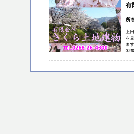
有
所
上
を
ます
02