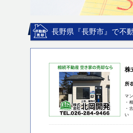
長野県『長野市』で不動
株
所
マ
・
・
い 