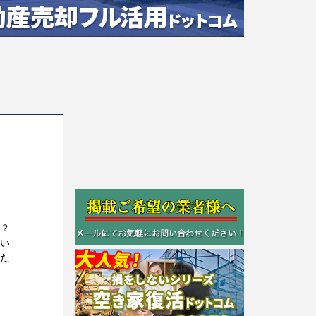
か？
たい
りた