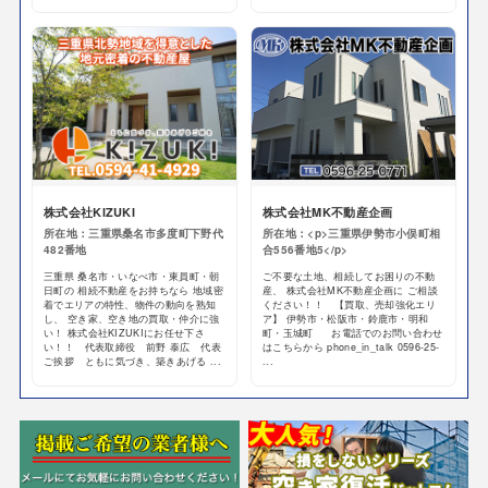
株式会社KIZUKI
株式会社MK不動産企画
所在地：三重県桑名市多度町下野代
所在地：<p>三重県伊勢市小俣町相
482番地
合556番地5</p>
三重県 桑名市・いなべ市・東員町・朝
ご不要な土地、相続してお困りの不動
日町の 相続不動産をお持ちなら 地域密
産、 株式会社MK不動産企画に ご相談
着でエリアの特性、物件の動向を熟知
ください！！ 【買取、売却強化エリ
し、 空き家、空き地の買取・仲介に強
ア】 伊勢市・松阪市・鈴鹿市・明和
い！ 株式会社KIZUKIにお任せ下さ
町・玉城町 お電話でのお問い合わせ
い！！ 代表取締役 前野 泰広 代表
はこちらから phone_in_talk 0596-25-
ご挨拶 ともに気づき、築きあげる ...
...