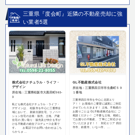
三重県『度会町』近隣の不動産売却に強
い業者5選
株式会社ナチュラル・ライフ・
GL不動産株式会社
デザイン
所在地：三重県四日市市生桑町５９
所在地：三重県松阪市大黒田町563-
１番地
3
三重県四日市市を中心に北部エリ
ア！！ お客様のご要望に誠実にご対応
私ども株式会社ナチュラル・ライフ・
させていただきます！ 土地、不動産の
デザインは、 松阪市を中心に三重県全
お困りごとは GL不動産株式会社に ご
域において、 新築分譲住宅、リノベー
相談ください！ ご不要な土地、相続し
ション住宅の企画・販売、土地、戸建
てお困りの不動産、 丁寧にご対応させ
住宅の 買い取り・販売及び仲介を手が
ていただきます！！ 対応エリア 四日
ける不動産の総合プロデュース企業で
市市、鈴鹿市、いなべ市、 ...
す。 お電話でのお問い合わせはこち
らから p ...