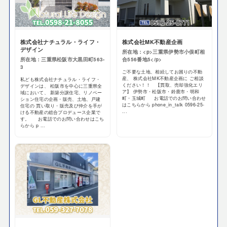
株式会社ナチュラル・ライフ・
株式会社MK不動産企画
デザイン
所在地：<p>三重県伊勢市小俣町相
所在地：三重県松阪市大黒田町563-
合556番地5</p>
3
ご不要な土地、相続してお困りの不動
産、 株式会社MK不動産企画に ご相談
私ども株式会社ナチュラル・ライフ・
ください！！ 【買取、売却強化エリ
デザインは、 松阪市を中心に三重県全
ア】 伊勢市・松阪市・鈴鹿市・明和
域において、 新築分譲住宅、リノベー
町・玉城町 お電話でのお問い合わせ
ション住宅の企画・販売、土地、戸建
はこちらから phone_in_talk 0596-25-
住宅の 買い取り・販売及び仲介を手が
...
ける不動産の総合プロデュース企業で
す。 お電話でのお問い合わせはこち
らから p ...