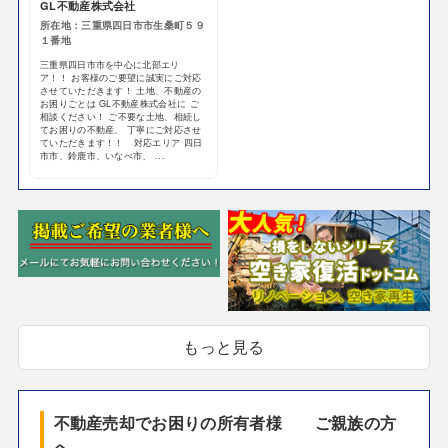
GL不動産株式会社
所在地：三重県四日市市生桑町５９
１番地
三重県四日市市を中心に北部エリ
ア！！ お客様のご要望に誠実にご対応
させていただきます！ 土地、不動産の
お困りごとは GL不動産株式会社に ご
相談ください！ ご不要な土地、相続し
てお困りの不動産、 丁寧にご対応させ
ていただきます！！ 対応エリア 四日
市市、鈴鹿市、いなべ市、 ...
もっと見る
不動産売却でお困りの所有者様 ご親族の方
へ