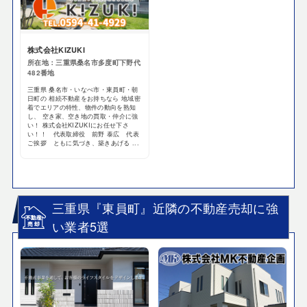
株式会社KIZUKI
所在地：三重県桑名市多度町下野代
482番地
三重県 桑名市・いなべ市・東員町・朝
日町の 相続不動産をお持ちなら 地域密
着でエリアの特性、物件の動向を熟知
し、 空き家、空き地の買取・仲介に強
い！ 株式会社KIZUKIにお任せ下さ
い！！ 代表取締役 前野 泰広 代表
ご挨拶 ともに気づき、築きあげる ...
三重県『東員町』近隣の不動産売却に強
い業者5選