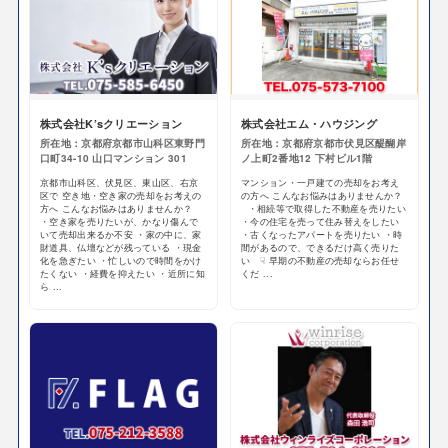
株式会社K’sクリエーション
株式会社エム・ハウジング
所在地：京都府京都市山科区東野門
所在地：京都府京都市伏見区醍醐岸
口町34-10 山口マンション 301
ノ上町2番地12 下村ビル1階
京都市山科区、伏見区、東山区、右京
マンション・一戸建ての売却をお考え
区で 空き地・空き家の売却をお考えの
の方へ こんなお悩みはありませんか？
方へ こんなお悩みはありませんか？
・相続等で取得した不動産を売りたい
・空き家を売りたいが、かなり傷んで
・今の住宅を売って住み替えをしたい
いて売却出来るか不安 ・家の中に、家
・古くなったアパートを売りたい ・時
財道具、仏壇などが残っている ・現金
間があるので、できるだけ高く売りた
化を急ぎたい ・忙しいので時間をかけ
い ☟ 早期の不動産の売却ならお任せ
たくない ・経費を抑えたい ・近所に知
くだ ...
ら ...