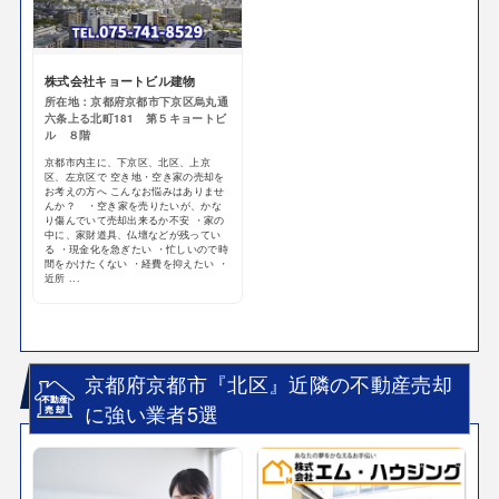
株式会社キョートビル建物
所在地：京都府京都市下京区烏丸通
六条上る北町181 第５キョートビ
ル ８階
京都市内主に、下京区、北区、上京
区、左京区で 空き地・空き家の売却を
お考えの方へ こんなお悩みはありませ
んか？ ・空き家を売りたいが、かな
り傷んでいて売却出来るか不安 ・家の
中に、家財道具、仏壇などが残ってい
る ・現金化を急ぎたい ・忙しいので時
間をかけたくない ・経費を抑えたい ・
近所 ...
京都府京都市『北区』近隣の不動産売却
に強い業者5選