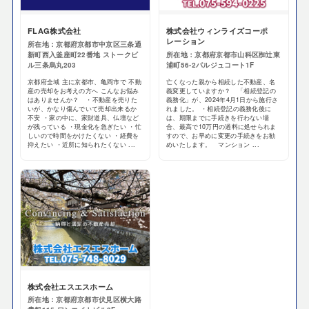
FLAG株式会社
株式会社ウィンライズコーポ
レーション
所在地：京都府京都市中京区三条通
新町西入釜座町22番地 ストークビ
所在地：京都府京都市山科区椥辻東
ル三条烏丸203
浦町56-2パルジュコート1F
京都府全域 主に京都市、亀岡市で 不動
亡くなった親から相続した不動産、名
産の売却をお考えの方へ こんなお悩み
義変更していますか？ 「相続登記の
はありませんか？ ・不動産を売りた
義務化」が、2024年4月1日から施行さ
いが、かなり傷んでいて売却出来るか
れました。 ・相続登記の義務化後に
不安 ・家の中に、家財道具、仏壇など
は、期限までに手続きを行わない場
が残っている ・現金化を急ぎたい ・忙
合、最高で10万円の過料に処せられま
しいので時間をかけたくない ・経費を
すので、お早めに変更の手続きをお勧
抑えたい ・近所に知られたくない ...
めいたします。 マンション ...
株式会社エスエスホーム
所在地：京都府京都市伏見区横大路