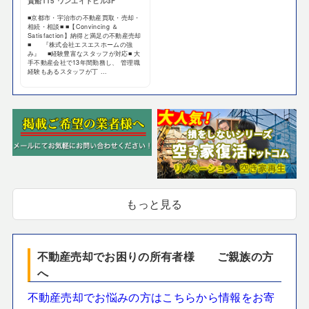
貴船115 ワンエイトビル3F
■京都市・宇治市の不動産買取・売却・
相続・相談■ ■【Convincing ＆
Satisfaction】納得と満足の不動産売却
■ 『株式会社エスエスホームの強
み』 ■経験豊富なスタッフが対応■ 大
手不動産会社で13年間勤務し、 管理職
経験もあるスタッフが丁 ...
もっと見る
不動産売却でお困りの所有者様 ご親族の方
へ
不動産売却でお悩みの方はこちらから情報をお寄