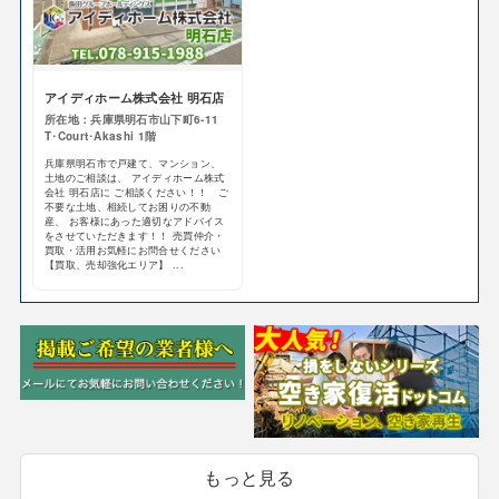
アイディホーム株式会社 明石店
所在地：兵庫県明石市山下町6-11
T･Court･Akashi 1階
兵庫県明石市で戸建て、マンション、
土地のご相談は、 アイディホーム株式
会社 明石店に ご相談ください！！ ご
不要な土地、相続してお困りの不動
産、 お客様にあった適切なアドバイス
をさせていただきます！！ 売買仲介・
買取・活用お気軽にお問合せください
【買取、売却強化エリア】 ...
もっと見る