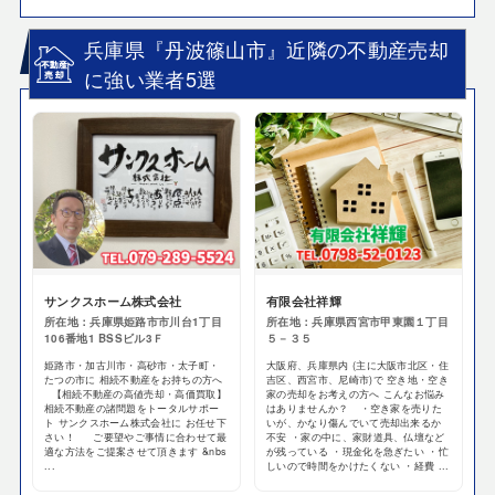
兵庫県『丹波篠山市』近隣の不動産売却
に強い業者5選
サンクスホーム株式会社
有限会社祥輝
所在地：兵庫県姫路市市川台1丁目
所在地：兵庫県西宮市甲東園１丁目
106番地1 BSSビル3Ｆ
５－３５
姫路市・加古川市・高砂市・太子町・
大阪府、兵庫県内 (主に大阪市北区・住
たつの市に 相続不動産をお持ちの方へ
吉区、西宮市、尼崎市)で 空き地・空き
【相続不動産の高値売却・高価買取】
家の売却をお考えの方へ こんなお悩み
相続不動産の諸問題をトータルサポー
はありませんか？ ・空き家を売りた
ト サンクスホーム株式会社に お任せ下
いが、かなり傷んでいて売却出来るか
さい！ ご要望やご事情に合わせて最
不安 ・家の中に、家財道具、仏壇など
適な方法をご提案させて頂きます &nbs
が残っている ・現金化を急ぎたい ・忙
...
しいので時間をかけたくない ・経費 ...