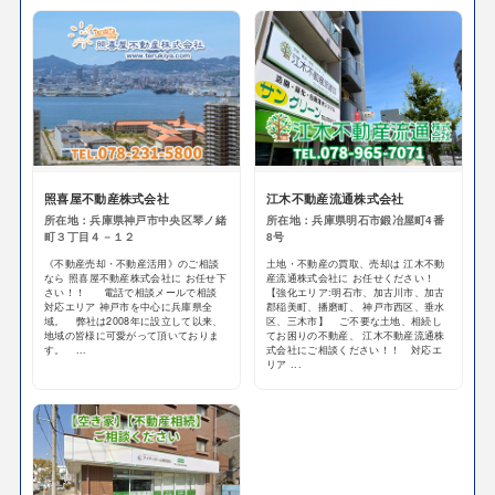
照喜屋不動産株式会社
江木不動産流通株式会社
所在地：兵庫県神戸市中央区琴ノ緒
所在地：兵庫県明石市鍛冶屋町4番
町３丁目４－１２
8号
《不動産売却・不動産活用》のご相談
土地・不動産の買取、売却は 江木不動
なら 照喜屋不動産株式会社に お任せ下
産流通株式会社に お任せください！
さい！！ 電話で相談メールで相談
【強化エリア:明石市、加古川市、加古
対応エリア 神戸市を中心に兵庫県全
郡稲美町、播磨町、 神戸市西区、垂水
域。 弊社は2008年に設立して以来、
区、三木市】 ご不要な土地、相続し
地域の皆様に可愛がって頂いておりま
てお困りの不動産、 江木不動産流通株
す。 ...
式会社にご相談ください！！ 対応エ
リア ...