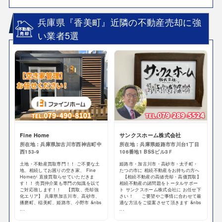
兵庫県『香美町』近隣の不動産売却に強
い業者5選
Fine Home
サンクスホーム株式会社
所在地：兵庫県加古川市西神吉町中
所在地：兵庫県姫路市市川台1丁目
西153-9
106番地1 BSSビル3Ｆ
土地・不動産買取専門！！ ご不要な土
姫路市・加古川市・高砂市・太子町・
地、相続してお困りの空き家、 Fine
たつの市に 相続不動産をお持ちの方へ
Homeが 直接買取らせていただきま
【相続不動産の高値売却・高価買取】
す！！ 売買仲介業も専門の知識を以て
相続不動産の諸問題をトータルサポー
ご対応致します！！ 【買取、売却強
ト サンクスホーム株式会社に お任せ下
化エリア】 兵庫県加古川市、高砂市、
さい！ ご要望やご事情に合わせて最
播磨町、稲美町、姫路市、小野市 &nbs
適な方法をご提案させて頂きます &nbs
...
...