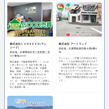
株式会社ＬＡＮＳＥＥＤ(ラン
株式会社 アートランド
シード)
所在地：兵庫県姫路市南今宿8番9
所在地：兵庫県明石市二見町西二見
号
157番地の127
マンション・一戸建ての売却をお考え
の方へ こんなお悩みはありませんか？
明石最速！不動産買取専門！！ とにか
・相続等で取得した不動産を売りたい
く早く売りたい方 当社で買い取りま
・今の住宅を売って住み替えをしたい
す！ 相続したご不要な土地、不動産、
・古くなったアパートを売りたい ・時
農地、田畑、ご相談ください！！ 明石
間があるので、できるだけ高く売りた
市・神戸市で不動産売却を手がける
い ☟ 早期の不動産の売却ならお任せ
「株式会社ＬＡＮＳＥＥＤ(ランシー
くだ ...
ド)」が、 不動産買取についてご説明し
ます。 お持ちの不動産物件を不動産会
社に直接買い取 ...