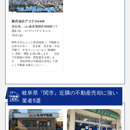
株式会社アスナロest8
所在地：<p>岐阜県関市神明町1丁
目8-10 リバーハイツＡｎｎ
102</p>
関市を中心とした周辺地域 に 不動産を
お持ちの方へ 空き家・空き地・中古
戸建て・中古マンションなど 積極的
に 売却・買取 お請け致します。 当社
で不動産の売却・買取査定を致しま
す。 現在所有の不動産を売却して新
しく不動産を購入したい！ ...
岐阜県『関市』近隣の不動産売却に強い
業者5選