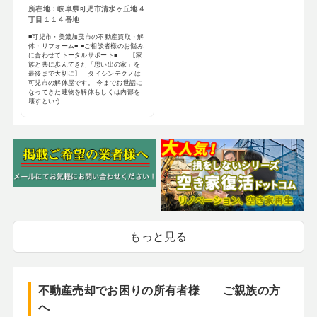
所在地：岐阜県可児市清水ヶ丘地４
丁目１１４番地
■可児市・美濃加茂市の不動産買取・解
体・リフォーム■ ■ご相談者様のお悩み
に合わせてトータルサポート■ 【家
族と共に歩んできた「思い出の家」を
最後まで大切に】 タイシンテクノは
可児市の解体屋です。 今までお世話に
なってきた建物を解体もしくは内部を
壊すという ...
もっと見る
不動産売却でお困りの所有者様 ご親族の方
へ