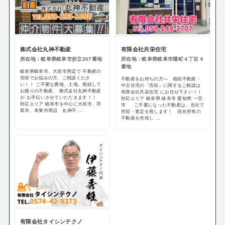
株式会社丸神不動産
有限会社共栄住宅
所在地：岐阜県岐阜市折立207番地
所在地：岐阜県岐阜市曙町４丁目４
番地
岐阜県岐阜市、大垣市周辺で 不動産の
売却でお悩みの方、ご相談くださ
不動産をお持ちの方へ 相続不動産・
い！！ ご不要な農地、土地、相続して
中古住宅の『売却』に関するご相談は
お困りの不動産、 株式会社丸神不動産
有限会社共栄住宅 にお任せ下さい！！
が お手伝いさせていただきます！！
対応エリア 岐阜県 岐阜市 愛知県 一宮
対応エリア 岐阜市を中心に大垣市、羽
市 ご不要になった不動産は、当社で
島市、本巣市周辺 丸神不 ...
売却・査定を致します！ 現在所有の
不動産を売却し ...
有限会社タイシンテクノ