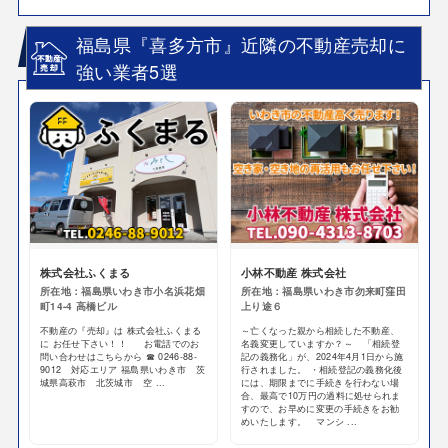
福島県『喜多方市』近隣の不動産売却に
強い業者5選
株式会社ふくまる
小林不動産 株式会社
所在地：福島県いわき市小名浜花畑
所在地：福島県いわき市勿来町窪田
町14-4 高橋ビル
上り途６
不動産の『売却』は 株式会社ふくまる
～亡くなった親から相続した不動産、
に お任せ下さい！！ お電話でのお
名義変更していますか？～ 「相続登
問い合わせはこちらから ☎ 0246-88-
記の義務化」が、2024年4月1日から施
9012 対応エリア 福島県いわき市 茨
行されました。 ・相続登記の義務化後
城県高萩市 北茨城市 空 ...
には、期限までに手続きを行わない場
合、最高で10万円の過料に処せられま
すので、お早めに変更の手続きをお勧
めいたします。 マンシ ...