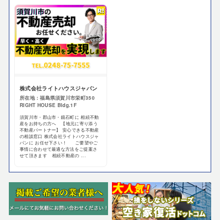
株式会社ライトハウスジャパン
所在地：福島県須賀川市栄町350
RIGHT HOUSE Bldg.1F
須賀川市・郡山市・鏡石町に 相続不動
産をお持ちの方へ 【地元に寄り添う
不動産パートナー】 安心できる不動産
の相談窓口 株式会社ライトハウスジャ
パンに お任せ下さい！ ご要望やご
事情に合わせて最適な方法をご提案さ
せて頂きます 相続不動産の ...