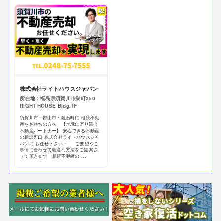
株式会社ライトハウスジャパン
所在地：福島県須賀川市栄町350
RIGHT HOUSE Bldg.1F
須賀川市・郡山市・鏡石町に 相続不動
産をお持ちの方へ 【地元に寄り添う
不動産パートナー】 安心できる不動産
の相談窓口 株式会社ライトハウスジャ
パンに お任せ下さい！ ご要望やご
事情に合わせて最適な方法をご提案さ
せて頂きます 相続不動産の ...