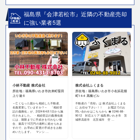
福島県『会津若松市』近隣の不動産売却
に強い業者5選
小林不動産 株式会社
株式会社ふくまる
所在地：福島県いわき市勿来町窪田
所在地：福島県いわき市小名浜花畑
上り途６
町14-4 高橋ビル
～亡くなった親から相続した不動産、
不動産の『売却』は 株式会社ふくまる
名義変更していますか？～ 「相続登
に お任せ下さい！！ お電話でのお
記の義務化」が、2024年4月1日から施
問い合わせはこちらから ☎ 0246-88-
行されました。 ・相続登記の義務化後
9012 対応エリア 福島県いわき市 茨
には、期限までに手続きを行わない場
城県高萩市 北茨城市 空 ...
合、最高で10万円の過料に処せられま
すので、お早めに変更の手続きをお勧
めいたします。 マンシ ...