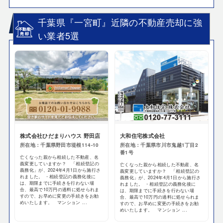
千葉県『一宮町』近隣の不動産売却に強
い業者5選
株式会社ひだまりハウス 野田店
大和住宅株式会社
所在地：千葉県野田市堤根114-10
所在地：千葉県市川市鬼越1丁目2
番1号
亡くなった親から相続した不動産、名
義変更していますか？ 「相続登記の
亡くなった親から相続した不動産、名
義務化」が、2024年4月1日から施行さ
義変更していますか？ 「相続登記の
れました。 ・相続登記の義務化後に
義務化」が、2024年4月1日から施行さ
は、期限までに手続きを行わない場
れました。 ・相続登記の義務化後に
合、最高で10万円の過料に処せられま
は、期限までに手続きを行わない場
すので、お早めに変更の手続きをお勧
合、最高で10万円の過料に処せられま
めいたします。 マンション ...
すので、お早めに変更の手続きをお勧
めいたします。 マンション ...