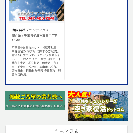
有限会社ブランデックス
所在地：千葉県船橋市夏見二丁目
15‐10
不動産をお持ちの方へ 相続不動産・
中古住宅の『売却』に関するご相談は
有限会社ブランデックス にお任せ下さ
い！！ 対応エリア 千葉県 船橋市、千
葉市中央区、花見川区、稲毛区、市川
市、浦安市、松戸市、流山市、柏市、
習志野市、野田市 埼玉県 春日部市、熊
谷市 茨城県 ...
もっと見る