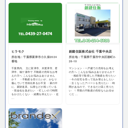
ヒラモク
創建住販株式会社 千葉中央店
所在地：千葉県富津市小久保2024
所在地：千葉県千葉市中央区都町2-
番地
26-10
千葉県内、 主に富津市、木更津市、君
マンション・一戸建ての売却をお考え
津市、袖ケ浦市で 不動産の売却をお考
の方へ こんなお悩みはありませんか？
えの方へ こんなお悩みはありません
・相続等で取得した不動産を売りたい
か？ ・不動産を売りたいが、かなり
・今の住宅を売って住み替えをしたい
傷んでいて売却出来るか不安 ・家の中
・古くなったアパートを売りたい ・時
に、家財道具、仏壇などが残っている
間があるので、できるだけ高く売りた
・現金化を急ぎたい ・忙しいので時間
い ☟ 早期の不動産の売却ならお任せ
をかけたくない ・経費を抑えたい ・近
くだ ...
...