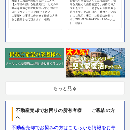
野県下の相続不動産をお持ちの方へ
密着の有限会社さくら土地建物へ。相
【お客様の想いを最優先に】 地元の不
場を見極めた価格査定で、納得の仲介
動産を最適な形で次世代へ繋ぐ 野沢ホ
売却をサポート。急ぎなら直接買取も
スピタリティーに お任せ下さい！
選べます。売却の流れ・費用もていね
ご要望やご事情に合わせて最適な方法
いにご説明。査定・ご相談は無料で
をご提案させて頂きます 相続 ...
す。TEL 0268-26-4300（9:00〜／土
日・祝休）
もっと見る
不動産売却でお困りの所有者様 ご親族の方
へ
不動産売却でお悩みの方はこちらから情報をお寄