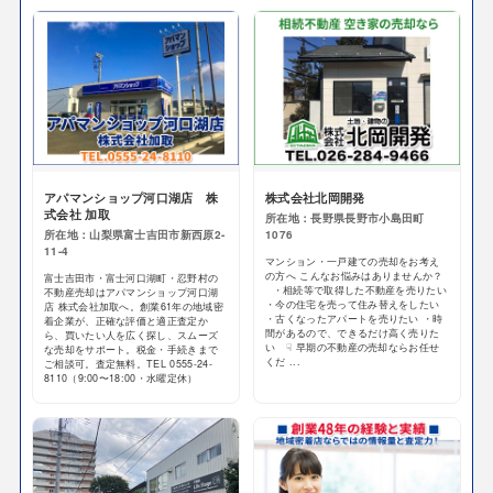
アパマンショップ河口湖店 株
株式会社北岡開発
式会社 加取
所在地：長野県長野市小島田町
所在地：山梨県富士吉田市新西原2-
1076
11-4
マンション・一戸建ての売却をお考え
の方へ こんなお悩みはありませんか？
富士吉田市・富士河口湖町・忍野村の
・相続等で取得した不動産を売りたい
不動産売却はアパマンショップ河口湖
・今の住宅を売って住み替えをしたい
店 株式会社加取へ。創業61年の地域密
・古くなったアパートを売りたい ・時
着企業が、正確な評価と適正査定か
間があるので、できるだけ高く売りた
ら、買いたい人を広く探し、スムーズ
い ☟ 早期の不動産の売却ならお任せ
な売却をサポート。税金・手続きまで
くだ ...
ご相談可。査定無料。TEL 0555-24-
8110（9:00〜18:00・水曜定休）