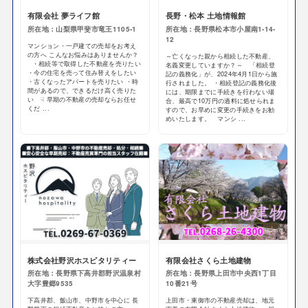
有限会社 夢ライフ館
長野・松本 土地情報館
所在地：山梨県甲斐市竜王1105-1
所在地：長野県松本市小屋南1-14-
12
マンション・一戸建ての売却をお考え
の方へ こんなお悩みはありませんか？
～亡くなった親から相続した不動産、
・相続等で取得した不動産を売りたい
名義変更していますか？～ 「相続登
・今の住宅を売って住み替えをしたい
記の義務化」が、2024年4月1日から施
・古くなったアパートを売りたい ・時
行されました。 ・相続登記の義務化後
間があるので、できるだけ高く売りた
には、期限までに手続きを行わない場
い ☟ 早期の不動産の売却ならお任せ
合、最高で10万円の過料に処せられま
くだ ...
すので、お早めに変更の手続きをお勧
めいたします。 マンシ ...
株式会社野沢ホスピタリティー
有限会社さくら土地建物
所在地：長野県下高井郡野沢温泉村
所在地：長野県上田市中央西1丁目
大字豊郷9535
10番21号
下高井郡、飯山市、中野市を中心に 長
上田市・東御市の不動産売却は、地元