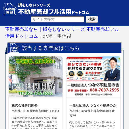
不動産売却なら｜損をしないシリーズ 不動産売却フル
活用ドットコム
>
北陸・甲信越
該当する専門家はこちら
株式会社共同開発
一般社団法人 つなぐ不動産の会
所在地：山梨県甲府市飯田1丁目2-1
所在地：新潟県上越市中田原84番
地30
山梨県甲府市で不動産の売却なら創業
46年の株式会社共同開発へ。買取・仲
売りに出しても売れない・買い手がつ
介の両方に対応し、ご事情にあわせて
かない不動産を、つなぐ不動産の会が