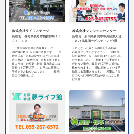
株式会社ライフステージ
株式会社マンションセンター
所在地：長野県長野市鶴賀緑町１１
所在地：新潟県新潟市中央区東大通
０４－１０
1-2-25北越第一ビルディング7階
『住所等変更登記の義務化』が、
～亡くなった親から相続した不動産、
2026年4月1日から施行されます。 ・住
名義変更していますか？～ 「相続登
所や氏名・名称の変更の日から２年以
記の義務化」が、2024年4月1日から施
内に登記 ・義務化前（令和８年４月１
行されました。 ・期限までに手続きを
日より前）の変更も対象 義務違反には
行わない場合、最高で10万円の過料に
過料（５万円以下）、お早めに変更の
処せられます。 ・既に所有している不
手続きをお勧めいたします。 「相続
動産にも適用されます。 ・期限は「自
登記の義務化」が、 ...
己のために相続の開始があったこと及
び所有 ...