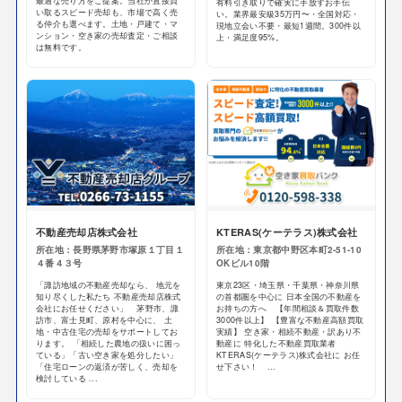
最適な売り方をご提案。当社が直接買
有料引き取りで確実に手放すお手伝
い取るスピード売却も、市場で高く売
い。業界最安級35万円〜・全国対応・
る仲介も選べます。土地・戸建て・マ
現地立会い不要・最短1週間。300件以
ンション・空き家の売却査定・ご相談
上・満足度95%。
は無料です。
不動産売却店株式会社
KTERAS(ケーテラス)株式会社
所在地：長野県茅野市塚原１丁目１
所在地：東京都中野区本町2-51-10
４番４３号
OKビル10階
「諏訪地域の不動産売却なら、 地元を
東京23区・埼玉県・千葉県・神奈川県
知り尽くした私たち 不動産売却店株式
の首都圏を中心に 日本全国の不動産を
会社にお任せください」 茅野市、諏
お持ちの方へ 【年間相談＆買取件数
訪市、富士見町、原村を中心に、 土
3000件以上】 【豊富な不動産高額買取
地・中古住宅の売却をサポートしてお
実績】 空き家・相続不動産・訳あり不
ります。 「相続した農地の扱いに困っ
動産に 特化した不動産買取業者
ている」「古い空き家を処分したい」
KTERAS(ケーテラス)株式会社に お任
「住宅ローンの返済が苦しく、売却を
せ下さい！ ...
検討している ...