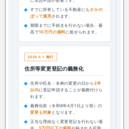
に登記申請が必要です。
すでに所有している不動産にも
さかの
ぼって適用
されます。
期限までに手続きを行わない場合、最
高で
10万円の過料
に処せられます。
2026.4.1 施行
住所等変更登記の義務化
住所や氏名・名称の変更の日から
2年
以内
に登記申請することが義務付けら
れます。
義務化前（令和8年4月1日より前）の
変更も対象
となります。
正当な理由なく変更登記を行わない場
合、
5万円以下の過料
が科される可能