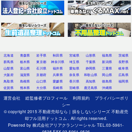
北海道
青森県
岩手県
秋田県
宮城県
山形県
福島県
茨城県
群馬県
栃木県
東京都
神奈川県
埼玉県
千葉県
新潟県
長野県
山梨県
富山県
石川県
福井県
愛知県
静岡県
三重県
岐阜県
大阪府
滋賀県
京都府
兵庫県
奈良県
和歌山県
岡山県
広島県
鳥取県
島根県
山口県
愛媛県
香川県
高知県
徳島県
福岡県
佐賀県
熊本県
大分県
長崎県
宮崎県
鹿児島県
沖縄県
運営会社
総監修者プロフィール
利用規約
プライバシーポリ
シー
© copyright 2015
不動産売却なら｜損をしないシリーズ 不動産売
却フル活用ドットコム
. All rights reserved.
Powered by
株式会社アリアクランソーシャル
TEL.03-5961-
0525 FAX.03-5961-0526