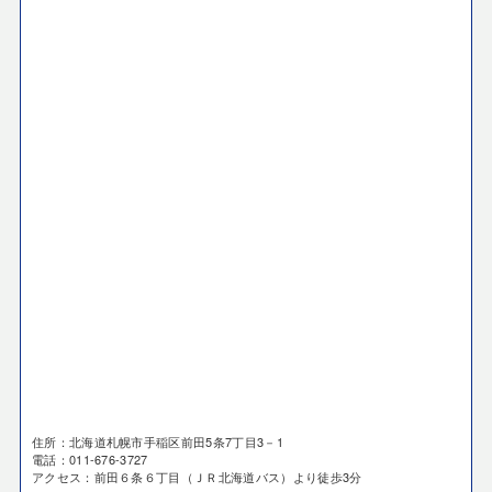
住所：北海道札幌市手稲区前田5条7丁目3－1
電話：011-676-3727
アクセス：前田６条６丁目（ＪＲ北海道バス）より徒歩3分