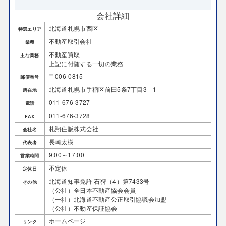
会社詳細
北海道札幌市西区
特選エリア
不動産取引会社
業種
不動産買取
主な業務
上記に付随する一切の業務
〒006-0815
郵便番号
北海道札幌市手稲区前田5条7丁目3－1
所在地
011-676-3727
電話
011-676-3728
FAX
札翔住販株式会社
会社名
長崎太樹
代表者
9:00～17:00
営業時間
不定休
定休日
北海道知事免許 石狩（4）第7433号
その他
（公社）全日本不動産協会会員
（一社）北海道不動産公正取引協議会加盟
（公社）不動産保証協会
ホームページ
リンク