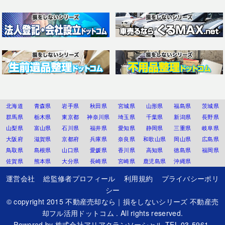
北海道
青森県
岩手県
秋田県
宮城県
山形県
福島県
茨城県
群馬県
栃木県
東京都
神奈川県
埼玉県
千葉県
新潟県
長野県
山梨県
富山県
石川県
福井県
愛知県
静岡県
三重県
岐阜県
大阪府
滋賀県
京都府
兵庫県
奈良県
和歌山県
岡山県
広島県
鳥取県
島根県
山口県
愛媛県
香川県
高知県
徳島県
福岡県
佐賀県
熊本県
大分県
長崎県
宮崎県
鹿児島県
沖縄県
運営会社
総監修者プロフィール
利用規約
プライバシーポリ
シー
© copyright 2015
不動産売却なら｜損をしないシリーズ 不動産売
却フル活用ドットコム
. All rights reserved.
Powered by
株式会社アリアクランソーシャル
TEL.03-5961-