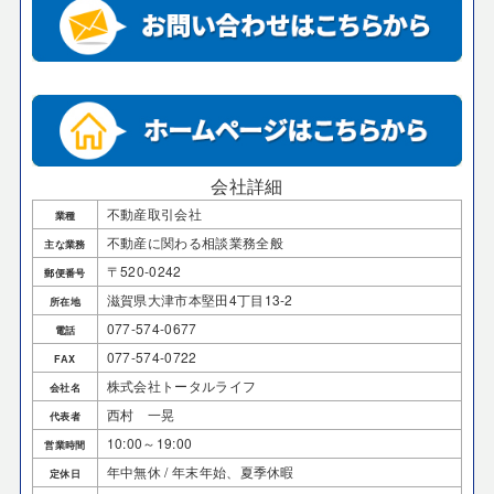
会社詳細
不動産取引会社
業種
不動産に関わる相談業務全般
主な業務
〒520-0242
郵便番号
滋賀県大津市本堅田4丁目13-2
所在地
077-574-0677
電話
077-574-0722
FAX
株式会社トータルライフ
会社名
西村 一晃
代表者
10:00～19:00
営業時間
年中無休 / 年末年始、夏季休暇
定休日