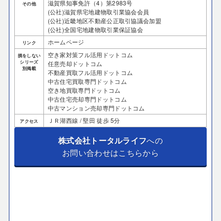
滋賀県知事免許（4）第2983号
その他
(公社)滋賀県宅地建物取引業協会会員
(公社)近畿地区不動産公正取引協議会加盟
(公社)全国宅地建物取引業保証協会
ホームページ
リンク
空き家対策フル活用ドットコム
損をしない
シリーズ
任意売却ドットコム
別掲載
不動産買取フル活用ドットコム
中古住宅買取専門ドットコム
空き地買取専門ドットコム
中古住宅売却専門ドットコム
中古マンション売却専門ドットコム
ＪＲ湖西線 / 堅田 徒歩 5分
アクセス
株式会社トータルライフ
への
お問い合わせはこちらから