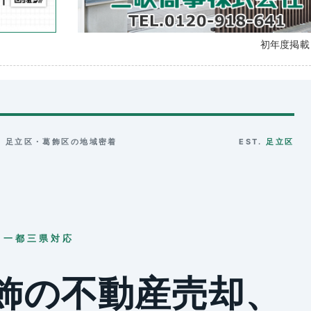
初年度掲
 ／ 足立区・葛飾区の地域密着
EST.
足立区
／一都三県対応
飾の不動産売却、