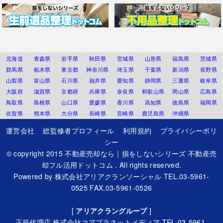
北海道
青森県
岩手県
秋田県
宮城県
山形県
福島県
茨城県
群馬県
栃木県
東京都
神奈川県
埼玉県
千葉県
新潟県
長野県
山梨県
富山県
石川県
福井県
愛知県
静岡県
三重県
岐阜県
大阪府
滋賀県
京都府
兵庫県
奈良県
和歌山県
岡山県
広島県
鳥取県
島根県
山口県
愛媛県
香川県
高知県
徳島県
福岡県
佐賀県
熊本県
大分県
長崎県
宮崎県
鹿児島県
沖縄県
運営会社
総監修者プロフィール
利用規約
プライバシーポリ
シー
© copyright 2015
不動産売却なら｜損をしないシリーズ 不動産売
却フル活用ドットコム
. All rights reserved.
Powered by
株式会社アリアクランソーシャル
TEL.03-5961-
0525 FAX.03-5961-0526
[
アリアクラングループ
]
正規代理店
株式会社コアプラネットメディア
TEL.03-5961-