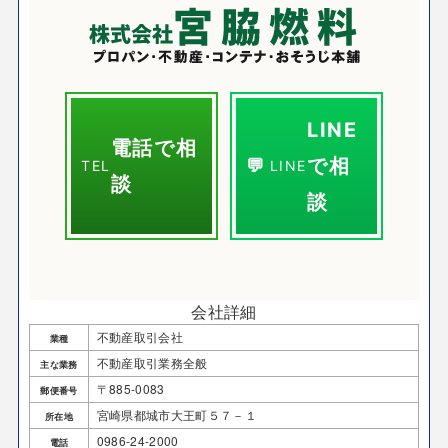
LINE
電話で相
で相
💬
TEL
LINE
談
談
会社詳細
不動産取引会社
業種
不動産取引業務全般
主な業務
〒885-0083
郵便番号
宮崎県都城市大王町５７－１
所在地
0986-24-2000
電話