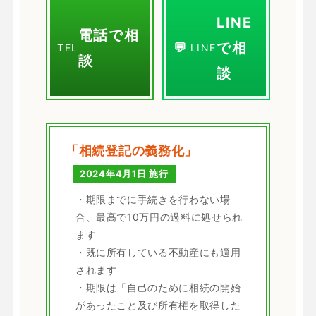
LINE
電話で相
で相
💬
TEL
LINE
談
談
「相続登記の義務化」
2024年4月1日 施行
・期限までに手続きを行わない場
合、最高で10万円の過料に処せられ
ます
・既に所有している不動産にも適用
されます
・期限は「自己のために相続の開始
があったこと及び所有権を取得した