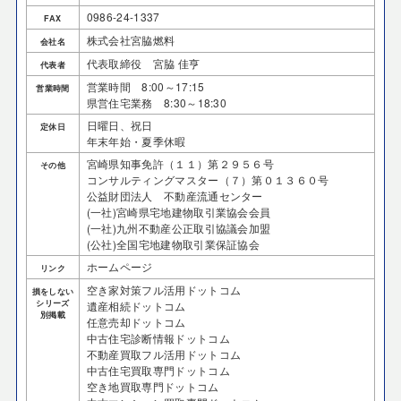
0986-24-1337
FAX
株式会社宮脇燃料
会社名
代表取締役 宮脇 佳亨
代表者
営業時間 8:00～17:15
営業時間
県営住宅業務 8:30～18:30
日曜日、祝日
定休日
年末年始・夏季休暇
宮崎県知事免許（１１）第２９５６号
その他
コンサルティングマスター（７）第０１３６０号
公益財団法人 不動産流通センター
(一社)宮崎県宅地建物取引業協会会員
(一社)九州不動産公正取引協議会加盟
(公社)全国宅地建物取引業保証協会
ホームページ
リンク
空き家対策フル活用ドットコム
損をしない
シリーズ
遺産相続ドットコム
別掲載
任意売却ドットコム
中古住宅診断情報ドットコム
不動産買取フル活用ドットコム
中古住宅買取専門ドットコム
空き地買取専門ドットコム