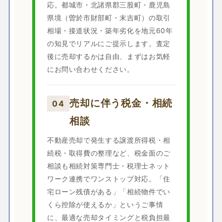
応。都城市・北諸県郡三股町・鹿児島
県境（曽於市財部町・末吉町）の取引
相場・接道状況・築年劣化を地元60年
の知見でリアルにご提示します。査定
後に売却するかは自由、まずはお気軽
にお問い合わせください。
売却に伴う税金・相続
04
相談
不動産売却で発生する譲渡所得税・相
続税・取得費の整理など、税金面のご
相談も相続対策専門士・税理士ネット
ワーク連携でワンストップ対応。「住
宅ローン残債がある」「相続物件でい
くら控除が使えるか」というご事情
に、最適な売却タイミングと税負担最