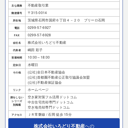
不動産取引業
主な業務
〒315-0014
郵便番号
茨城県石岡市国府６丁目４－２０ ブリーロ石岡
所在地
0299-57-6927
電話
0299-57-6928
FAX
株式会社いろどり不動産
会社名
嶋田 彩子
代表者
10:00～18:00
営業時間
水曜日
定休日
(公社)全日本不動産協会
その他
(公社)首都圏不動産公正取引協議会加盟
(公社)不動産保証協会
ホームページ
リンク
空き家対策フル活用ドットコム
損をしない
シリーズ
中古住宅売却専門ドットコム
別掲載
空き地売却専門ドットコム
ＪＲ常磐線 / 石岡 徒歩 15分
アクセス
株式会社いろどり不動産
への