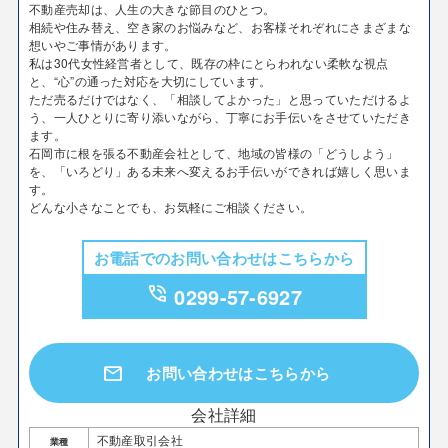
不動産売却は、人生の大きな節目のひとつ。
相続や住み替え、空き家のお悩みなど、お客様それぞれにさまざまな
想いやご事情があります。
私は30代女性経営者として、既存の枠にとらわれない柔軟な視点
と、“心”の通った対応を大切にしています。
ただ売るだけではなく、「相談してよかった」と思っていただけるよ
う、一人ひとりに寄り添いながら、丁寧にお手伝いをさせていただき
ます。
石岡市に根を張る不動産会社として、地域の皆様の「どうしよう」
を、「いろどり」ある未来へ変えるお手伝いができれば嬉しく思いま
す。
どんな小さなことでも、お気軽にご相談ください。
お電話でのお問い合わせはこちらから
phone_in_talk
0299-57-6927
mail
お問い合わせはこちらから
会社詳細
不動産取引会社
業種