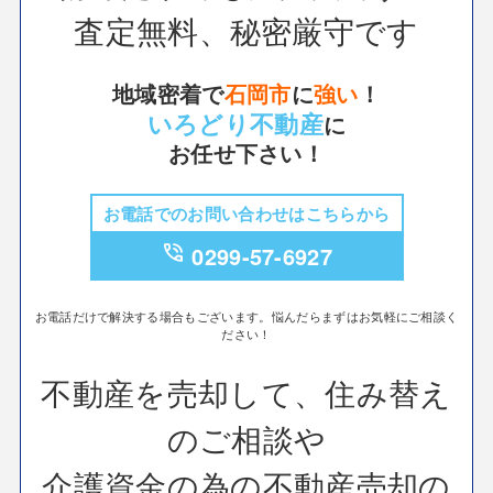
査定無料、秘密厳守です
地域密着で
石岡市
に
強い
！
いろどり不動産
に
お任せ下さい！
お電話でのお問い合わせはこちらから
phone_in_talk
0299-57-6927
お電話だけで解決する場合もございます。悩んだらまずはお気軽にご相談く
ださい！
不動産を売却して、住み替え
のご相談や
介護資金の為の不動産売却の