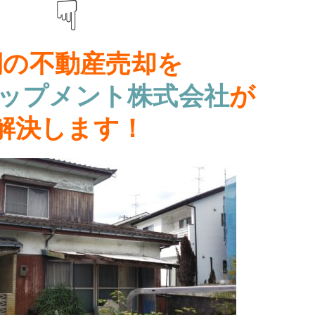
☟
期の不動産
売却
を
ロップメント株式会社
が
解決します！