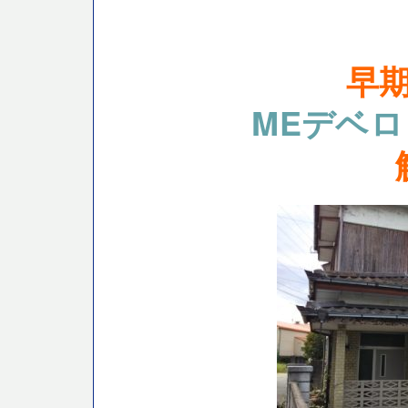
早
MEデベ