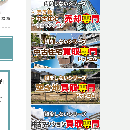
載
2025
的
て
。