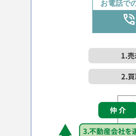
お電話で
phone_in_tal