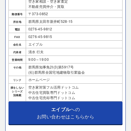
空き家相談・空き家査定
不動産売買仲介・買取
〒373-0852
郵便番号
群馬県太田市新井町528-15
所在地
0276-45-9812
電話
0276-45-9815
FAX
エイブル
会社名
清水 行夫
代表者
9:00～19:00
営業時間
群馬県知事免許(3)第5917号
その他
(社)群馬県全国宅地建物取引業協会
ホームページ
リンク
空き家対策フル活用ドットコム
損をしない
シリーズ
中古住宅買取専門ドットコム
別掲載
中古住宅売却専門ドットコム
エイブル
への
お問い合わせはこちらから