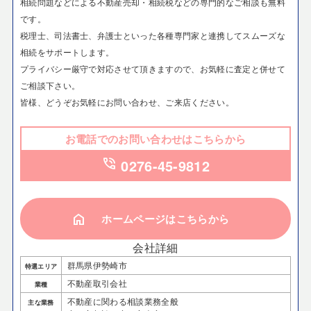
相続問題などによる不動産売却・相続税などの専門的なご相談も無料
です。
税理士、司法書士、弁護士といった各種専門家と連携してスムーズな
相続をサポートします。
プライバシー厳守で対応させて頂きますので、お気軽に査定と併せて
ご相談下さい。
皆様、どうぞお気軽にお問い合わせ、ご来店ください。
お電話でのお問い合わせはこちらから
phone_in_talk
0276-45-9812
home
ホームページはこちらから
会社詳細
群馬県伊勢崎市
特選エリア
不動産取引会社
業種
不動産に関わる相談業務全般
主な業務