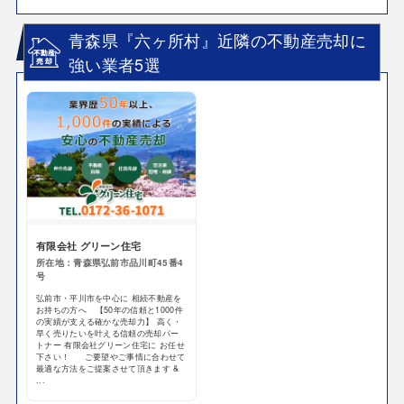
青森県『六ヶ所村』近隣の不動産売却に
強い業者5選
有限会社 グリーン住宅
所在地：青森県弘前市品川町45番4
号
弘前市・平川市を中心に 相続不動産を
お持ちの方へ 【50年の信頼と1000件
の実績が支える確かな売却力】 高く・
早く売りたいを叶える信頼の売却パー
トナー 有限会社グリーン住宅に お任せ
下さい！ ご要望やご事情に合わせて
最適な方法をご提案させて頂きます &
...