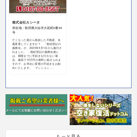
株式会社カシータ
所在地：秋田県大仙市大花町6番39
号
亡くなった親から相続した不動産、名
義変更していますか？ 「相続登記の
義務化」が、2024年4月1日から施行さ
れました。 ・相続登記の義務化後に
は、期限までに手続きを行わない場
合、最高で10万円の過料に処せられま
すので、お早めに変更の手続きをお勧
めいたします。 マンション ...
もっと見る