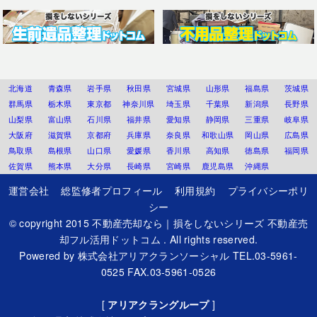
北海道
青森県
岩手県
秋田県
宮城県
山形県
福島県
茨城県
群馬県
栃木県
東京都
神奈川県
埼玉県
千葉県
新潟県
長野県
山梨県
富山県
石川県
福井県
愛知県
静岡県
三重県
岐阜県
大阪府
滋賀県
京都府
兵庫県
奈良県
和歌山県
岡山県
広島県
鳥取県
島根県
山口県
愛媛県
香川県
高知県
徳島県
福岡県
佐賀県
熊本県
大分県
長崎県
宮崎県
鹿児島県
沖縄県
運営会社
総監修者プロフィール
利用規約
プライバシーポリ
シー
© copyright 2015
不動産売却なら｜損をしないシリーズ 不動産売
却フル活用ドットコム
. All rights reserved.
Powered by
株式会社アリアクランソーシャル
TEL.03-5961-
0525 FAX.03-5961-0526
[
アリアクラングループ
]