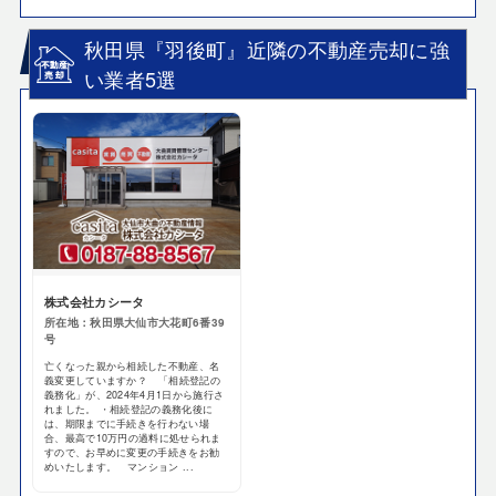
秋田県『羽後町』近隣の不動産売却に強
い業者5選
株式会社カシータ
所在地：秋田県大仙市大花町6番39
号
亡くなった親から相続した不動産、名
義変更していますか？ 「相続登記の
義務化」が、2024年4月1日から施行さ
れました。 ・相続登記の義務化後に
は、期限までに手続きを行わない場
合、最高で10万円の過料に処せられま
すので、お早めに変更の手続きをお勧
めいたします。 マンション ...