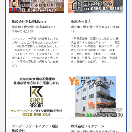
株式会社不動産Library
株式会社ＧＡ
所在地：愛知県一宮市本町4-4-1
所在地：愛知県一宮市大志1丁目13-
マルゲンビル2F
11
マンション・一戸建ての売却をお考え
《不動産売却・活用》のご相談なら 株
の方へ こんなお悩みはありませんか？
式会社ＧＡにお任せ下さい！！ 電話
・相続等で取得した不動産を売りたい
で相談メールで相談 対応エリア 一宮
・今の住宅を売って住み替えをしたい
市を中心に名古屋市（守山区、名東
・古くなったアパートを売りたい ・時
区、北区、西区、中村区）、 江南市、
間があるので、できるだけ高く売りた
岩倉市、小牧市、北名古屋市、春日井
い ☟ 早期の不動産の売却ならお任せ
市、豊山町、扶桑町。 &nb ...
くだ ...
ケンゾーリゾート／ダイワ建設
株式会社ワイズホーム
株式会社
所在地：愛知県一宮市松降1丁目11