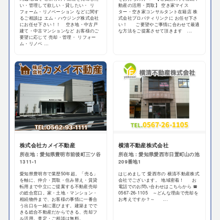
い・管理して欲しい・貸したい・ リ
動産の活用・買取】 空き家マイス
フォーム・リノベーション などに関す
ター・空き家コンサルタント在籍店 株
るご相談は エム・ハウジング株式会社
式会社プロパティリンクに お任せ下さ
にお任せ下さい！！ 空き地・中古戸
い！ ご要望やご事情に合わせて最適
建て・中古マンションなど お客様のご
な方法をご提案させて頂きます ...
要望に応じて 売却・管理・ リフォー
ム・リノベ ...
株式会社カメイ不動産
横清不動産株式会社
所在地：愛知県豊明市前後町三ツ谷
所在地：愛知県愛西市日置町山の池
1311-1
209番地1
愛知県豊明市で業歴50年超。「売る」
はじめまして 愛西市の 横清不動産株式
を軸に、仲介・買取・住み替え・賃貸
会社でございます。 地域密着！ お
転用まで中立にご提案する不動産売却
電話でのお問い合わせはこちらから ☎
の総合窓口。家・土地・マンション・
0567-26-1105 ～どんな理由で売却を
相続物件まで、お客様の事情に一番合
お考えですか？～ ...
う出口を一緒に選びます。建築までで
きる総合不動産だからできる、売却フ
ル活用。査定・ご相談は無料。