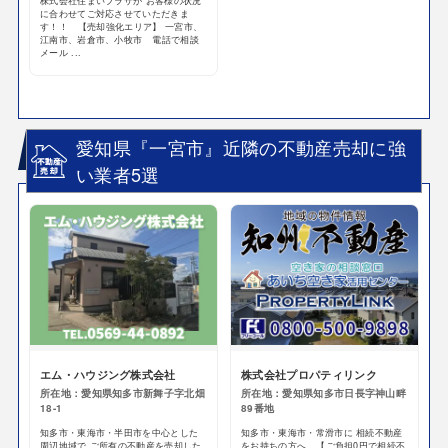
株式会社住まいプラザが お客様の状況
に合わせてご対応させていただきま
す！！ 【売却強化エリア】 一宮市、
江南市、岩倉市、小牧市 電話で相談
メール ...
愛知県『一宮市』近隣の不動産売却に強
い業者5選
エム・ハウジング株式会社
株式会社プロパティリンク
所在地：愛知県知多市新舞子字北畑
所在地：愛知県知多市日長字神山畔
18-1
89番地
知多市・東海市・半田市を中心とした
知多市・東海市・常滑市に 相続不動産
周辺地域で ご所有の不動産を売却した
をお持ちの方へ 【ご負担0円で相続不