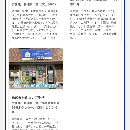
所在地：愛知県一宮市大江2-9-17
番16号
愛知県一宮市、名古屋市の 不動産を相
愛知県一宮市の不動産の買取・売却は
続してお悩みの方へ 相続によって受
株式会社ワイズホームにお任せ下さ
け継いだご実家や中古住宅や空き地
い！ 不動産業者様からの買取案件のお
は、 ご家族の思い出が詰まった大切な
持込みも大歓迎です！ 【買取、売却
資産だと思いますが、 「売却したい
強化エリア】 愛知県一宮市、江南市
が、建物が古くても大丈夫だろうか」
対応エリア 愛知県一宮市、江南市、丹
「解体した方がいいのか、このまま売
羽郡、岩倉市、稲沢市 、その他近郊地
れるのか分からない」 「活用できる ...
域 ...
株式会社住まいプラザ
所在地：愛知県一宮市大毛字西新開
55番地クレセール松岡Ⅱ１０２号
室
地域密着！ あなたの不動産、お任せく
ださい！！ 一宮市や周辺地域で ご不
要な土地、相続してお困りの不動産、