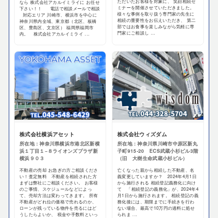
ただいたお客様を対象に、 笑顔相続セ
なら 株式会社アカルイミライに お任せ
ミナーを開催させていただきました。
下さい！！ 電話で相談メールで相談
様々な事例を取り扱う専門家の先生に
対応エリア 川崎市、横浜市を中心に
相続の重要性をお伝えいただき、 第二
神奈川県内全域、東京都（北区、板橋
部ではお食事を楽しみながら気軽に専
区、豊島区、文京区） 福岡県福岡市
門家にご相談し ...
内。 株式会社アカルイミライ ...
株式会社横浜アセット
株式会社ウィズダム
所在地：神奈川県横浜市港北区新横
所在地：神奈川県川崎市中原区新丸
浜１丁目１−８ライオンズプラザ新
子町915-20 ECS武蔵小杉ビル3階
横浜９０３
（旧 大樹生命武蔵小杉ビル）
不動産の売却 お急ぎの方ご相談くださ
亡くなった親から相続した不動産、名
い！査定無料 不動産を相続された方
義変更していますか？ 2024年4月1日
まずは弊社にご相談ください。 お客様
から施行される 相続登記義務化に向け
のご事情、スケジュールなどによっ
て 「相続登記の義務化」が、2024年4
て、売却方法は変わってきます。 所有
月1日から施行されます。 相続登記の義
不動産がどれ位の価格で売れるのか、
務化後には、期限までに手続きを行わ
ローンが残っている物件を売るにはど
ない場合、最高で10万円の過料に処せ
うしたらよいか、 税金や手数料といっ
られま ...