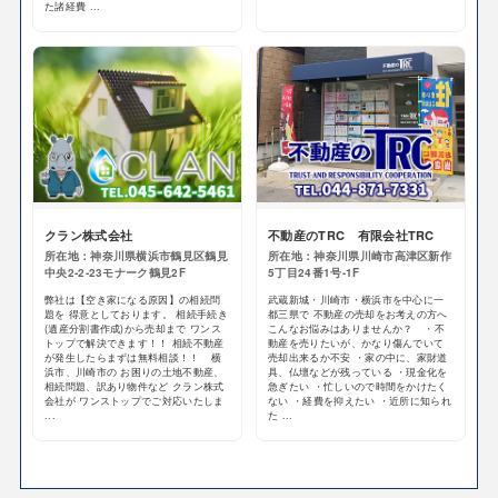
た諸経費 ...
クラン株式会社
不動産のTRC 有限会社TRC
所在地：神奈川県横浜市鶴見区鶴見
所在地：神奈川県川崎市高津区新作
中央2-2-23モナーク鶴見2F
5丁目24番1号-1F
弊社は【空き家になる原因】の相続問
武蔵新城・川崎市・横浜市を中心に一
題を 得意としております。 相続手続き
都三県で 不動産の売却をお考えの方へ
(遺産分割書作成)から売却まで ワンス
こんなお悩みはありませんか？ ・不
トップで解決できます！！ 相続不動産
動産を売りたいが、かなり傷んでいて
が発生したらまずは無料相談！！ 横
売却出来るか不安 ・家の中に、家財道
浜市、川崎市の お困りの土地不動産、
具、仏壇などが残っている ・現金化を
相続問題、訳あり物件など クラン株式
急ぎたい ・忙しいので時間をかけたく
会社が ワンストップでご対応いたしま
ない ・経費を抑えたい ・近所に知られ
...
た ...