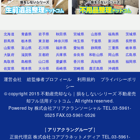
北海道
青森県
岩手県
秋田県
宮城県
山形県
福島県
茨城県
群馬県
栃木県
東京都
神奈川県
埼玉県
千葉県
新潟県
長野県
山梨県
富山県
石川県
福井県
愛知県
静岡県
三重県
岐阜県
大阪府
滋賀県
京都府
兵庫県
奈良県
和歌山県
岡山県
広島県
鳥取県
島根県
山口県
愛媛県
香川県
高知県
徳島県
福岡県
佐賀県
熊本県
大分県
長崎県
宮崎県
鹿児島県
沖縄県
運営会社
総監修者プロフィール
利用規約
プライバシーポリ
シー
© copyright 2015
不動産売却なら｜損をしないシリーズ 不動産売
却フル活用ドットコム
. All rights reserved.
Powered by
株式会社アリアクランソーシャル
TEL.03-5961-
0525 FAX.03-5961-0526
[
アリアクラングループ
]
正規代理店
株式会社コアプラネットメディア
TEL.03-5961-