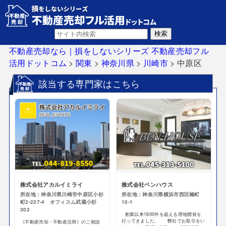
不動産売却なら｜損をしないシリーズ 不動産売却フル
活用ドットコム
>
関東
>
神奈川県
>
川崎市
>
中原区
該当する専門家はこちら
株式会社アカルイミライ
株式会社ベンハウス
所在地：神奈川県川崎市中原区小杉
所在地：神奈川県横浜市西区楠町
町2-227-4 オフィスム武蔵小杉
10-1
302
創業以来1600件を超える用地開発を
行ってきました。 弊社でお取引をい
《不動産売却・不動産活用》のご相談