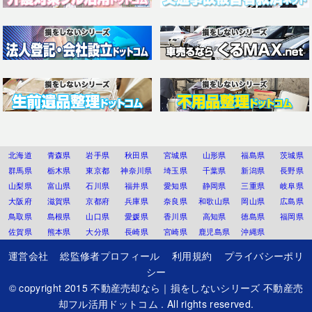
北海道
青森県
岩手県
秋田県
宮城県
山形県
福島県
茨城県
群馬県
栃木県
東京都
神奈川県
埼玉県
千葉県
新潟県
長野県
山梨県
富山県
石川県
福井県
愛知県
静岡県
三重県
岐阜県
大阪府
滋賀県
京都府
兵庫県
奈良県
和歌山県
岡山県
広島県
鳥取県
島根県
山口県
愛媛県
香川県
高知県
徳島県
福岡県
佐賀県
熊本県
大分県
長崎県
宮崎県
鹿児島県
沖縄県
運営会社
総監修者プロフィール
利用規約
プライバシーポリ
シー
© copyright 2015
不動産売却なら｜損をしないシリーズ 不動産売
却フル活用ドットコム
. All rights reserved.