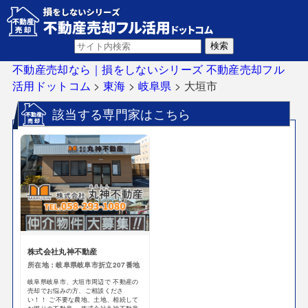
不動産売却なら｜損をしないシリーズ 不動産売却フル
活用ドットコム
>
東海
>
岐阜県
>
大垣市
該当する専門家はこちら
株式会社丸神不動産
所在地：岐阜県岐阜市折立207番地
岐阜県岐阜市、大垣市周辺で 不動産の
売却でお悩みの方、ご相談くださ
い！！ ご不要な農地、土地、相続して