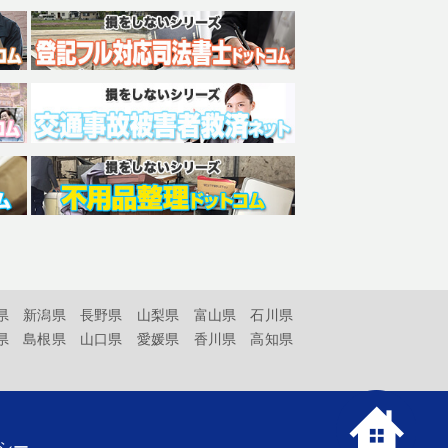
県
新潟県
長野県
山梨県
富山県
石川県
県
島根県
山口県
愛媛県
香川県
高知県
シー