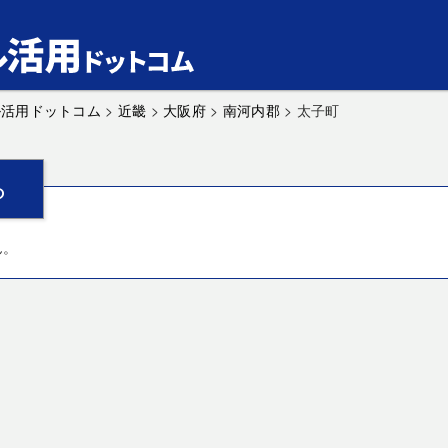
ル活用ドットコム
>
近畿
>
大阪府
>
南河内郡
>
太子町
ら
ん。