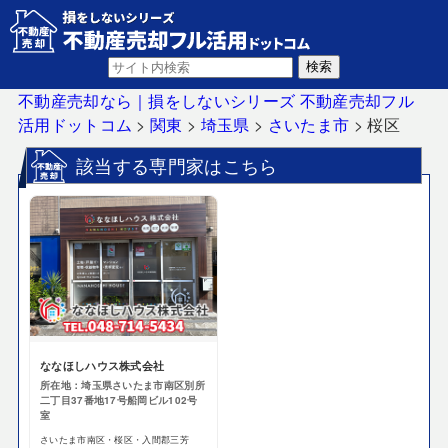
不動産売却なら｜損をしないシリーズ 不動産売却フル
活用ドットコム
>
関東
>
埼玉県
>
さいたま市
>
桜区
該当する専門家はこちら
ななほしハウス株式会社
所在地：埼玉県さいたま市南区別所
二丁目37番地17号船岡ビル102号
室
さいたま市南区・桜区・入間郡三芳