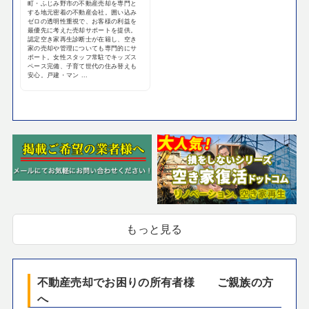
町・ふじみ野市の不動産売却を専門と
する地元密着の不動産会社。囲い込み
ゼロの透明性重視で、お客様の利益を
最優先に考えた売却サポートを提供。
認定空き家再生診断士が在籍し、空き
家の売却や管理についても専門的にサ
ポート。女性スタッフ常駐でキッズス
ペース完備、子育て世代の住み替えも
安心。戸建・マン ...
もっと見る
不動産売却でお困りの所有者様 ご親族の方
へ