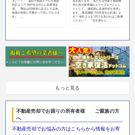
さい！！ 電話で相談メールで相談
化を図ります。 私たちは空家と相続物
対応エリア 神戸市を中心に兵庫県全
件の売主様専属のセラーズエージェン
域。 弊社は2008年に設立して以来、
トとして、 徹底的に高値売却を追求し
地域の皆様に可愛がって頂いておりま
ます。 最高価格での売却をお約束しま
す。 ...
す！ 他社よりも1円でも安ければご指摘
ください！ 「空き家をど ...
もっと見る
不動産売却でお困りの所有者様 ご親族の方
へ
不動産売却でお悩みの方はこちらから情報をお寄