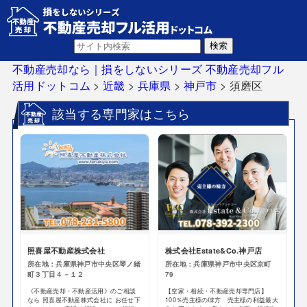
不動産売却なら｜損をしないシリーズ 不動産売却フル
活用ドットコム
>
近畿
>
兵庫県
>
神戸市
>
須磨区
該当する専門家はこちら
照喜屋不動産株式会社
株式会社Estate&Co.神戸店
所在地：兵庫県神戸市中央区琴ノ緒
所在地：兵庫県神戸市中央区京町
町３丁目４－１２
79
《不動産売却・不動産活用》のご相談
【空家・相続・不動産売却専門店】
なら 照喜屋不動産株式会社に お任せ下
100％売主様の味方 売主様の利益最大